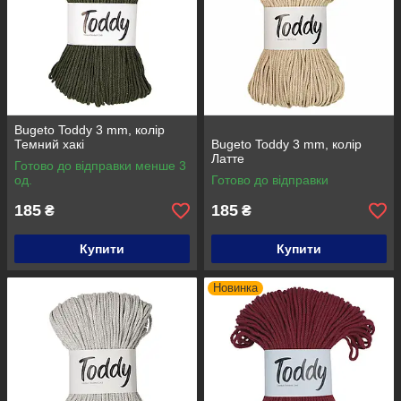
Bugeto Toddy 3 mm, колір
Темний хакі
Bugeto Toddy 3 mm, колір
Латте
Готово до відправки менше 3
од.
Готово до відправки
185
185
₴
₴
Купити
Купити
Новинка