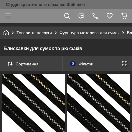
Студія креативного в'язання Shikimiki
Товари та послуги
Фурнітура металева для сумок
Бл
Блискавки для сумок та рюкзаків
Сортування
0
Фільтри