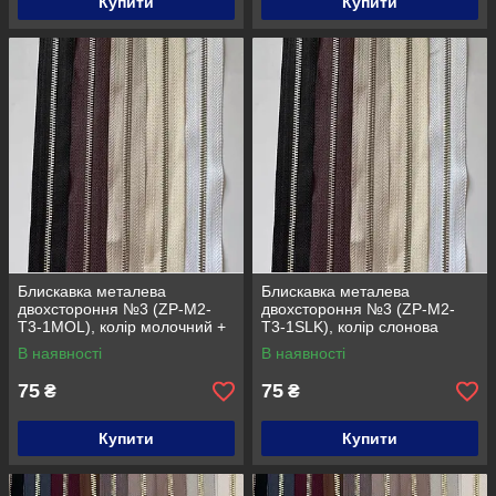
Купити
Купити
Блискавка металева
Блискавка металева
двохстороння №3 (ZP-M2-
двохстороння №3 (ZP-M2-
T3-1MOL), колір молочний +
T3-1SLK), колір слонова
нікель
кістка + нікель
В наявності
В наявності
75
75
₴
₴
Купити
Купити