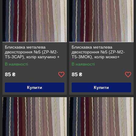
Блискавка металева
Блискавка металева
двохстороння №5 (ZP-M2-
двохстороння №5 (ZP-M2-
T5-3CAP), колір капучино +
T5-3MOK), колір мокко+
золото
золото
В наявності
В наявності
85
85
₴
₴
Купити
Купити