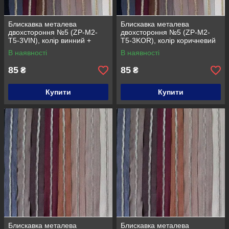
Блискавка металева
Блискавка металева
двохстороння №5 (ZP-M2-
двохстороння №5 (ZP-M2-
T5-3VIN), колір винний +
T5-3KOR), колір коричневий
золото
+ золото
В наявності
В наявності
85
85
₴
₴
Купити
Купити
Блискавка металева
Блискавка металева