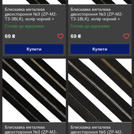
Блискавка металева
Блискавка металева
двохстороння №3 (ZP-M2-
двохстороння №3 (ZP-M2-
T3-3BLK), колір чорний +
T3-1BLK), колір чорний +
золото
нікель
Готово до відправки
Готово до відправки
69
69
₴
₴
Купити
Купити
Блискавка металева
Блискавка металева
двохстороння №3 (ZP-M2-
двохстороння №5 (ZP-M2-