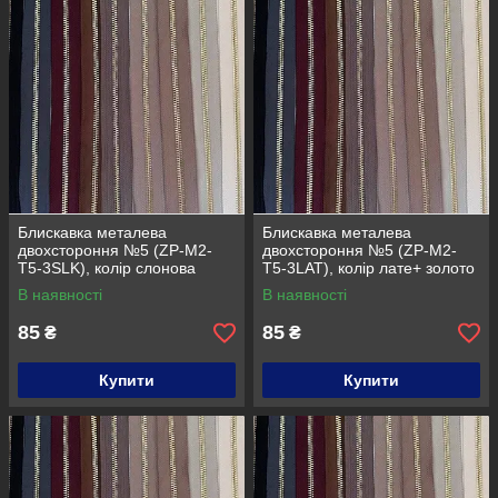
Блискавка металева
Блискавка металева
двохстороння №5 (ZP-M2-
двохстороння №5 (ZP-M2-
T5-3SLK), колір слонова
T5-3LAT), колір лате+ золото
кістка + золото
В наявності
В наявності
85
85
₴
₴
Купити
Купити