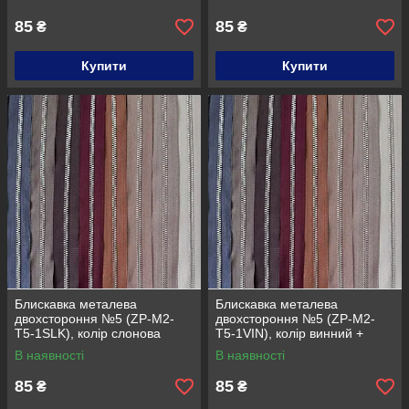
85
85
₴
₴
Купити
Купити
Блискавка металева
Блискавка металева
двохстороння №5 (ZP-M2-
двохстороння №5 (ZP-M2-
T5-1SLK), колір слонова
T5-1VIN), колір винний +
кістка + нікель
нікель
В наявності
В наявності
85
85
₴
₴