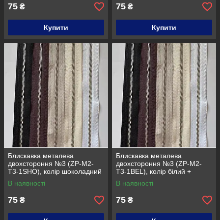
75
75
₴
₴
Купити
Купити
Блискавка металева
Блискавка металева
двохстороння №3 (ZP-M2-
двохстороння №3 (ZP-M2-
T3-1SHO), колір шоколадний
T3-1BEL), колір білий +
+ нікель
нікель
В наявності
В наявності
75
75
₴
₴