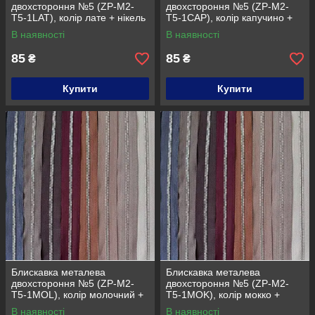
двохстороння №5 (ZP-M2-
двохстороння №5 (ZP-M2-
T5-1LAT), колір лате + нікель
T5-1CAP), колір капучино +
нікель
В наявності
В наявності
85
85
₴
₴
Купити
Купити
Блискавка металева
Блискавка металева
двохстороння №5 (ZP-M2-
двохстороння №5 (ZP-M2-
T5-1MOL), колір молочний +
T5-1MOK), колір мокко +
нікель
нікель
В наявності
В наявності