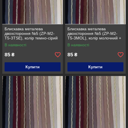
Блискавка металева
Блискавка металева
двохстороння №5 (ZP-M2-
двохстороння №5 (ZP-M2-
T5-3TSE), колір темно-сірий
T5-3MOL), колір молочний +
+ золото
золото
В наявності
В наявності
85
85
₴
₴
Купити
Купити