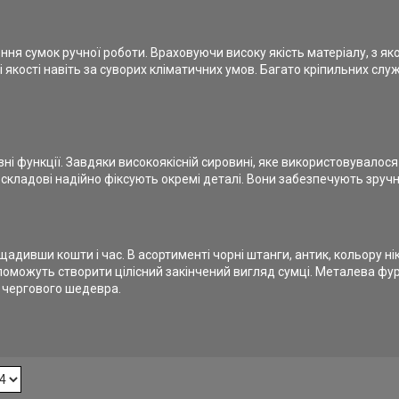
ення сумок ручної роботи. Враховуючи високу якість матеріалу, з 
 якості навіть за суворих кліматичних умов. Багато кріпильних слу
ні функції. Завдяки високоякісній сировині, яке використовувалос
і складові надійно фіксують окремі деталі. Вони забезпечують зруч
адивши кошти і час. В асортименті чорні штанги, антик, кольору ні
оможуть створити цілісний закінчений вигляд сумці. Металева фурн
 чергового шедевра.