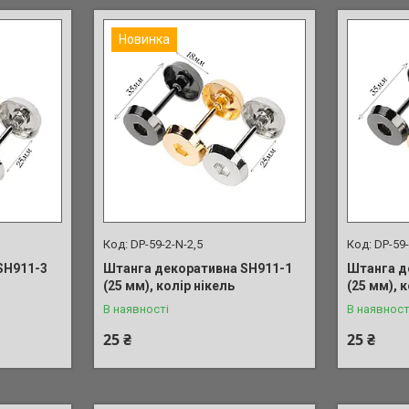
Новинка
DP-59-2-N-2,5
DP-59-
SH911-3
Штанга декоративна SH911-1
Штанга д
(25 мм), колір нікель
(25 мм), 
В наявності
В наявност
25 ₴
25 ₴