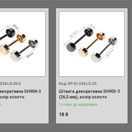
-254-LG-20-3
DP-51-254-LG-25
екоративна SH904-3
Штанга декоративна SH903-3
колір золото
(26,5 мм), колір золото
і
Готово до відправки
18 ₴