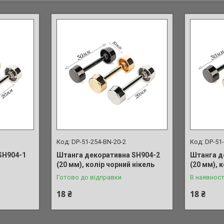
DP-51-254-BN-20-2
DP-51
SH904-1
Штанга декоративна SH904-2
Штанга д
(20 мм), колір чорний нікель
(20 мм), 
Готово до відправки
В наявност
18 ₴
18 ₴