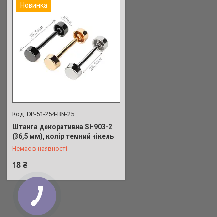
Новинка
DP-51-254-BN-25
Штанга декоративна SH903-2
+380 (50) 380-67-75
(36,5 мм), колір темний нікель
Немає в наявності
18 ₴