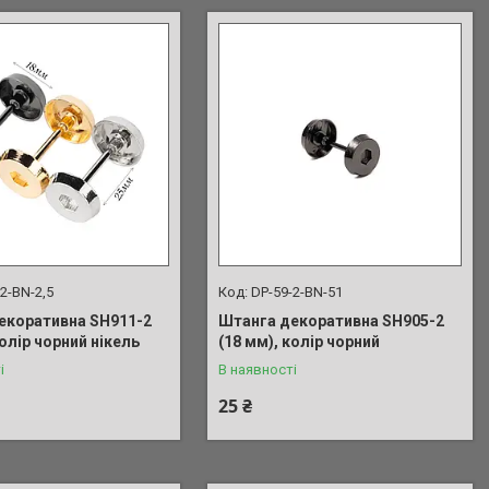
2-BN-2,5
DP-59-2-BN-51
екоративна SH911-2
Штанга декоративна SH905-2
колір чорний нікель
(18 мм), колір чорний
і
В наявності
25 ₴