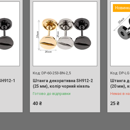
Новинк
DP-60-253-BN-2,5
DP-LG
SH912-1
Штанга декоративна SH912-2
Штанга д
+380 (50)
(25 мм), колір чорний нікель
(20 мм), 
Готово до відправки
Немає в на
40 ₴
25 ₴