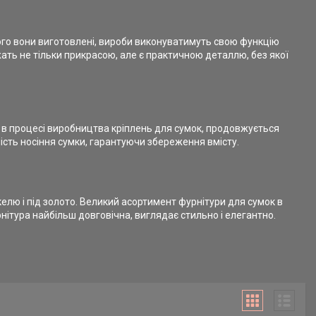
якого вони виготовлені, вироби виконуватимуть свою функцію
жать не тільки прикрасою, але є практичною деталлю, без якої
я в процесі виробництва кріплень для сумок, продовжується
ність носіння сумки, гарантуючи збереження вмісту.
келю і під золото. Великий асортимент фурнітури для сумок в
ітура найбільш довговічна, виглядає стильно і елегантно.