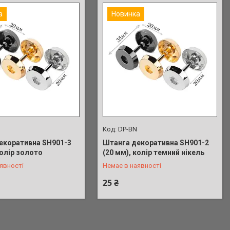
а
Новинка
DP-BN
екоративна SH901-3
Штанга декоративна SH901-2
 380-67-75
+380 (50) 380-67-75
колір золото
(20 мм), колір темний нікель
явності
Немає в наявності
25 ₴