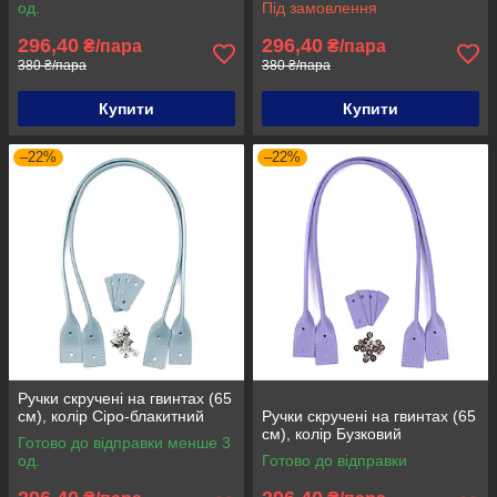
од.
Під замовлення
296,40
296,40
₴/пара
₴/пара
380 ₴/пара
380 ₴/пара
Купити
Купити
–22%
–22%
Ручки скручені на гвинтах (65
см), колір Сіро-блакитний
Ручки скручені на гвинтах (65
см), колір Бузковий
Готово до відправки менше 3
од.
Готово до відправки