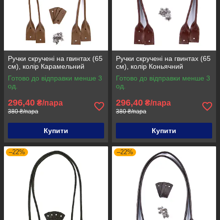
Ручки скручені на гвинтах (65
Ручки скручені на гвинтах (65
см), колір Карамельний
см), колір Коньячний
Готово до відправки менше 3
Готово до відправки менше 3
од.
од.
296,40
296,40
₴/пара
₴/пара
380 ₴/пара
380 ₴/пара
Купити
Купити
–22%
–22%