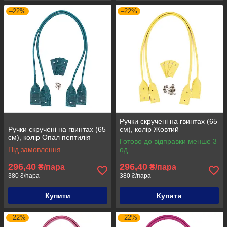
–22%
–22%
Ручки скручені на гвинтах (65
Ручки скручені на гвинтах (65
см), колір Жовтий
см), колір Опал пептилія
Готово до відправки менше 3
Під замовлення
од.
296,40
296,40
₴/пара
₴/пара
380 ₴/пара
380 ₴/пара
Купити
Купити
–22%
–22%