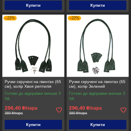
Купити
Купити
–22%
–22%
Ручки скручені на гвинтах (65
Ручки скручені на гвинтах (65
см), колір Хвоя рептилія
см), колір Зелений
Готово до відправки менше 3
Готово до відправки менше 3
од.
од.
296,40
296,40
₴/пара
₴/пара
380 ₴/пара
380 ₴/пара
Купити
Купити