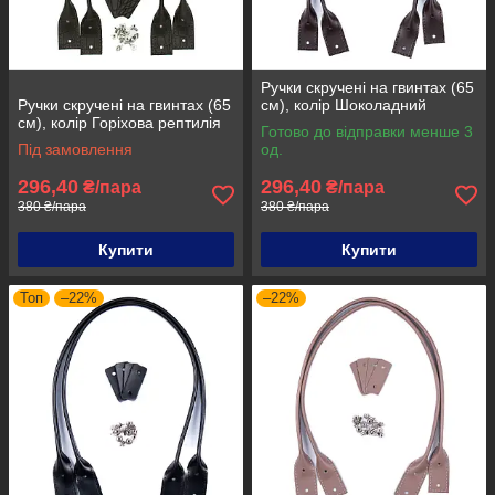
Ручки скручені на гвинтах (65
Ручки скручені на гвинтах (65
см), колір Шоколадний
см), колір Горіхова рептилія
Готово до відправки менше 3
Під замовлення
од.
296,40
296,40
₴/пара
₴/пара
380 ₴/пара
380 ₴/пара
Купити
Купити
Топ
–22%
–22%