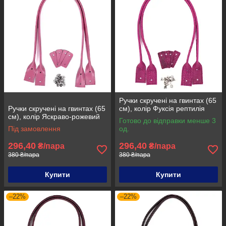
Ручки скручені на гвинтах (65
Ручки скручені на гвинтах (65
см), колір Фуксія рептилія
см), колір Яскраво-рожевий
Готово до відправки менше 3
Під замовлення
од.
296,40
296,40
₴/пара
₴/пара
380 ₴/пара
380 ₴/пара
Купити
Купити
–22%
–22%