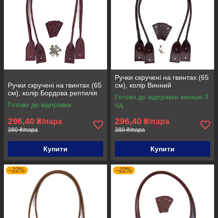
Ручки скручені на гвинтах (65
Ручки скручені на гвинтах (65
см), колір Винний
см), колір Бордова рептилія
Готово до відправки менше 3
Готово до відправки
од.
296,40
296,40
₴/пара
₴/пара
380 ₴/пара
380 ₴/пара
Купити
Купити
–22%
–22%