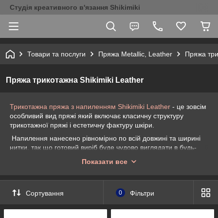
Студія креативного в'язання Shikimiki
Товари та послуги
Пряжа Metallic, Leather
Пряжа три
Пряжа трикотажна Shikimiki Leather
Трикотажна пряжа з напиленням Shikimiki Leather
- це зовсім
особливий вид пряжі який включає класичну структуру
трикотажної пряжі і естетичну фактуру шкіри.
Напилення нанесено рівномірно по всій довжині та ширині
нитки, так що готовий виріб буде чудово виглядати в будь-
якому ракурсі.
Показати все
Що особливого?
Пряжу з напиленням Shikimiki Leather відрізняє цілий ряд
Сортування
0
Фільтри
якостей:
Багата палітра кольорів;