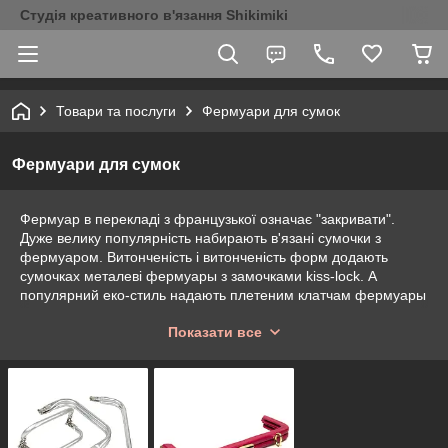
Студія креативного в'язання Shikimiki
Товари та послуги
Фермуари для сумок
Фермуари для сумок
Фермуар в перекладі з французької означає "закривати".
Дуже велику популярність набирають в'язані сумочки з
фермуаром. Витонченість і витонченість форм додають
сумочках металеві фермуары з замочками kiss-lock. А
популярний еко-стиль надають плетеним клатчам фермуары
з натурального дерева.
Показати все
Особливості металевих і дерев'яних
фермуаров
Всі фермуары виготовлені виключно з якісних