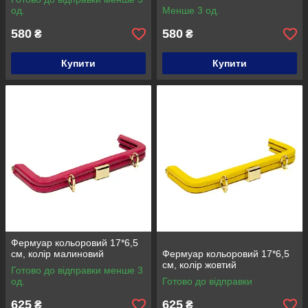
од.
Менше 3 од.
580
580
₴
₴
Купити
Купити
Фермуар кольоровий 17*6,5
см, колір малиновий
Фермуар кольоровий 17*6,5
см, колір жовтий
Готово до відправки менше 3
од.
Готово до відправки
625
625
₴
₴