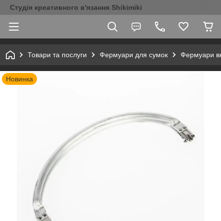
Студія креативного в'язання Shikimiki
Товари та послуги
Фермуари для сумок
Фермуари вн
Новинка