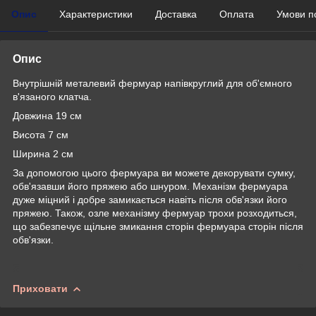
Опис
Характеристики
Доставка
Оплата
Умови п
Опис
Внутрішній металевий фермуар напівкруглий для об'ємного
в'язаного клатча.
Довжина 19 см
Висота 7 см
Ширина 2 см
За допомогою цього фермуара ви можете декорувати сумку,
обв'язавши його пряжею або шнуром. Механізм фермуара
дуже міцний і добре замикається навіть після обв'язки його
пряжею. Також, озле механізму фермуар трохи розходиться,
що забезпечує щільне змикання сторін фермуара сторін після
обв'язки.
Приховати