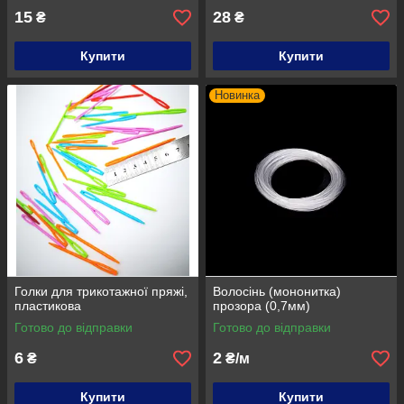
15
28
₴
₴
Купити
Купити
Новинка
Голки для трикотажної пряжі,
Волосінь (мононитка)
пластикова
прозора (0,7мм)
Готово до відправки
Готово до відправки
6
2
₴
₴/м
Купити
Купити