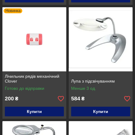
Новинка
Лічильник рядів механічний
Clover
Лупа з підсвічуванням
Готово до відправки
Менше 3 од.
200
584
₴
₴
Купити
Купити