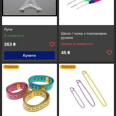
Лупа
Шило / голка з платиковою
В наявності
ручкою
263
Немає в наявності
₴
45
₴
Купити
Новинка
Новинка