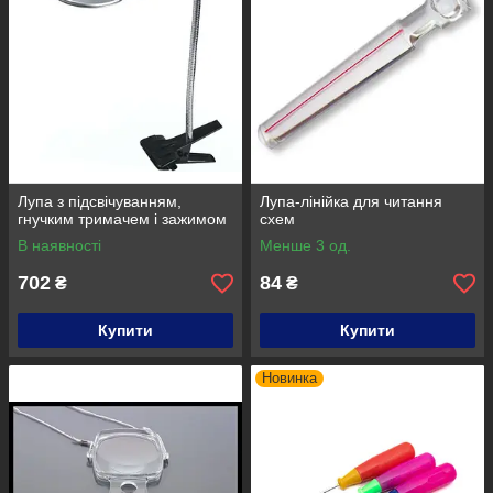
Лупа з підсвічуванням,
Лупа-лінійка для читання
гнучким тримачем і зажимом
схем
В наявності
Менше 3 од.
702
84
₴
₴
Купити
Купити
Новинка