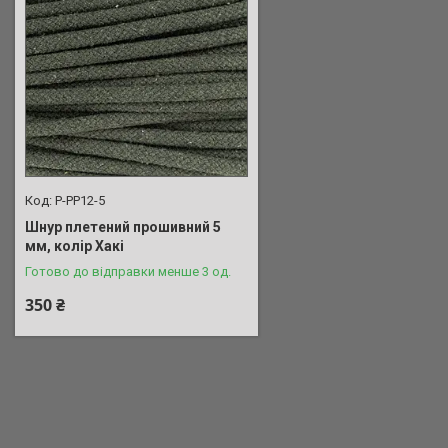
P-PP12-5
Шнур плетений прошивний 5
мм, колір Хакі
Готово до відправки менше 3 од.
350 ₴