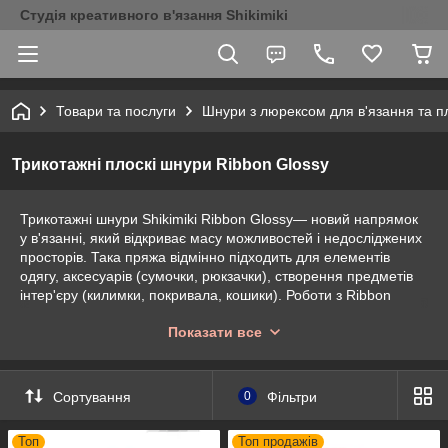
Студія креативного в'язання Shikimiki
Товари та послуги
Шнури з люрексом для в'язання та п
Трикотажні плоскі шнури Ribbon Glossy
Трикотажні шнури Shikimiki Ribbon Glossy— новий напрямок
у в'язанні, який відкриває масу можливостей і недосліджених
просторів. Така пряжа відмінно підходить для елементів
одягу, аксесуарів (сумочки, рюкзачки), створення предметів
інтер'єру (килимки, покривала, кошики). Роботи з Ribbon
glossy будуть виглядати оригінально і модно. У каталозі
Показати все
представлені шнури з люрексом самих різних кольорів і
відтінків.
Сортування
0
Фільтри
Особливості трикотажних шнурів
Ribbon glossy 6-8 mm
Топ
Топ продажів