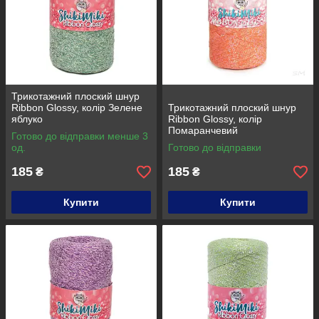
Трикотажний плоский шнур
Ribbon Glossy, колір Зелене
Трикотажний плоский шнур
яблуко
Ribbon Glossy, колір
Помаранчевий
Готово до відправки менше 3
од.
Готово до відправки
185
185
₴
₴
Купити
Купити