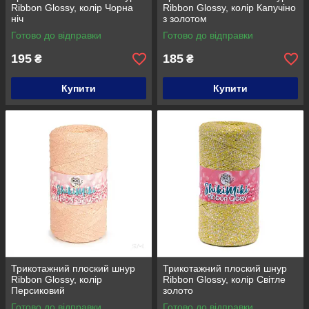
Ribbon Glossy, колір Чорна
Ribbon Glossy, колір Капучіно
ніч
з золотом
Готово до відправки
Готово до відправки
195
185
₴
₴
Купити
Купити
Трикотажний плоский шнур
Трикотажний плоский шнур
Ribbon Glossy, колір
Ribbon Glossy, колір Світле
Персиковий
золото
Готово до відправки
Готово до відправки