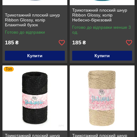
Трикотажний плоский шнур
Трикотажний плоский шнур
Ribbon Glossy, колір
Ribbon Glossy, колір
Небесно-бірюзовий
Блакитний бузок
Готово до відправки менше 3
Готово до відправки
од.
185
185
₴
₴
Купити
Купити
Топ
Трикотажний плоский шнур
Трикотажний плоский шнур