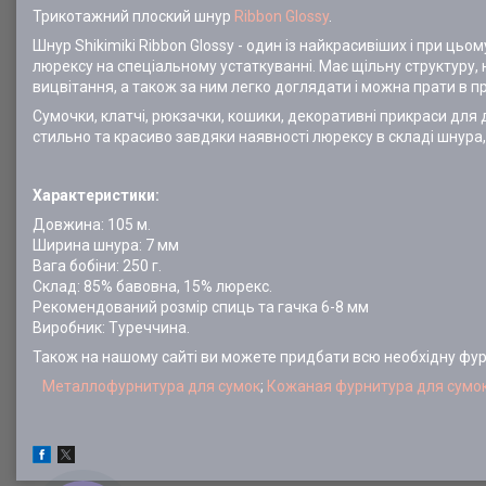
Трикотажний плоский шнур
Ribbon Glossy
.
Шнур Shikimiki Ribbon Glossy - один із найкрасивіших і при ц
люрексу на спеціальному устаткуванні. Має щільну структуру, 
вицвітання, а також за ним легко доглядати і можна прати в п
Сумочки, клатчі, рюкзачки, кошики, декоративні прикраси для д
стильно та красиво завдяки наявності люрексу в складі шнура
Характеристики:
Довжина: 105 м.
Ширина шнура: 7 мм
Вага бобіни: 250 г.
Склад: 85% бавовна, 15% люрекс.
Рекомендований розмір спиць та гачка 6-8 мм
Виробник: Туреччина.
Також на нашому сайті ви можете придбати всю необхідну фу
Металлофурнитура для сумок
;
Кожаная фурнитура для сумо