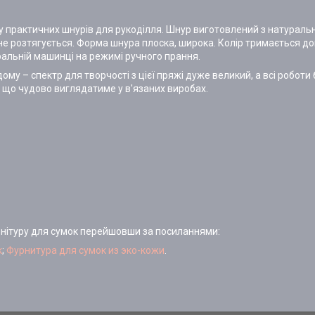
ьому практичних шнурів для рукоділля. Шнур виготовлений з натурал
не розтягується. Форма шнура плоска, широка. Колір тримається до
ральній машинці на режимі ручного прання.
ому – спектр для творчості з цієї пряжі дуже великий, а всі робот
, що чудово виглядатиме у в'язаних виробах.
рнітуру для сумок перейшовши за посиланнями:
к
;
Фурнитура для сумок из эко-кожи
.