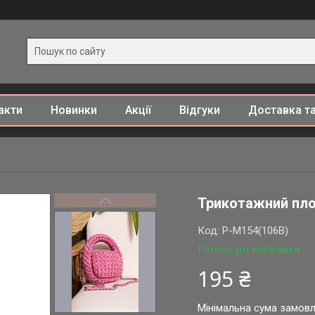
акти
Новинки
Акції
Відгуки
Доставка та
Трикотажний плос
Код:
P-M154(106B)
Готово до відправки
195 ₴
Мінімальна сума замовл