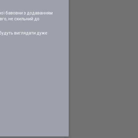
ьної бавовни з додаванням
вго, не схильний до
и будуть виглядати дуже