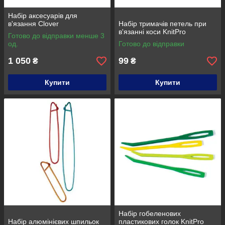
Набір аксесуарів для
в'язання Clover
Набір тримачів петель при
в'язанні коси KnitPro
Готово до відправки менше 3
од.
Готово до відправки
1 050
99
₴
₴
Купити
Купити
Набір гобеленових
Набір алюмінієвих шпильок
пластикових голок KnitPro