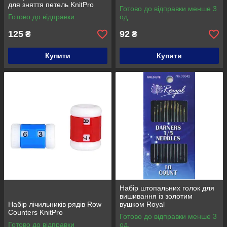
для зняття петель KnitPro
Готово до відправки менше 3
Готово до відправки
од.
125
92
₴
₴
Купити
Купити
Набір штопальних голок для
вишивання із золотим
Набір лічильників рядів Row
вушком Royal
Counters KnitPro
Готово до відправки менше 3
Готово до відправки
од.