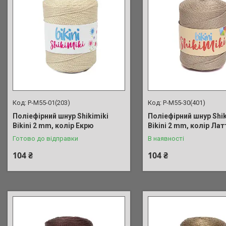
P-M55-01(203)
P-M55-30(401)
Поліефірний шнур Shikimiki
Поліефірний шнур Shik
Bikini 2 mm, колір Екрю
Bikini 2 mm, колір Лат
Готово до відправки
В наявності
104 ₴
104 ₴