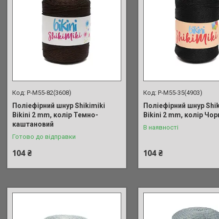
P-M55-82(3608)
P-M55-35(4903)
Поліефірний шнур Shikimiki
Поліефірний шнур Shik
Bikini 2 mm, колір Темно-
Bikini 2 mm, колір Чор
каштановий
В наявності
Готово до відправки
104 ₴
104 ₴