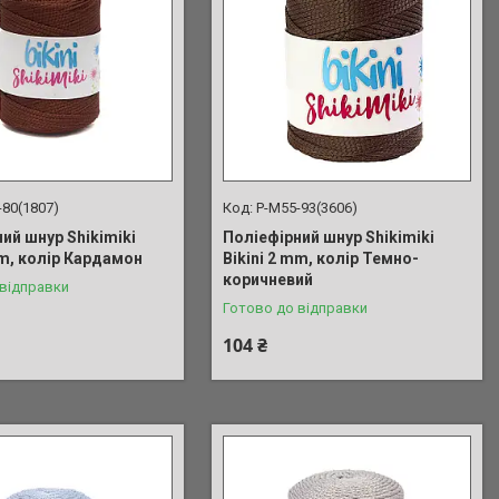
-80(1807)
P-M55-93(3606)
ий шнур Shikimiki
Поліефірний шнур Shikimiki
mm, колір Кардамон
Bikini 2 mm, колір Темно-
коричневий
 відправки
Готово до відправки
104 ₴