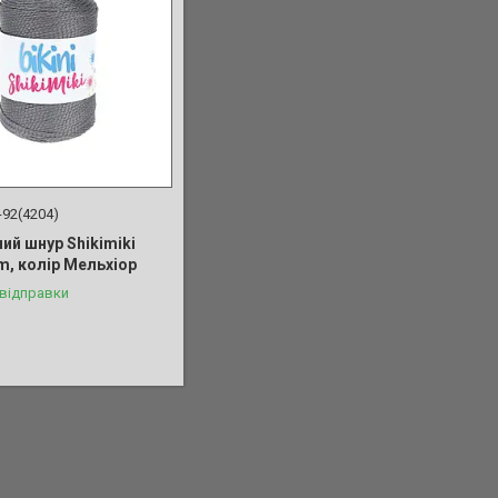
-92(4204)
ий шнур Shikimiki
mm, колір Мельхіор
 відправки