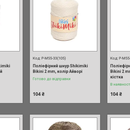
P-M55-33(105)
P-M55
imiki
Поліефірний шнур Shikimiki
Поліефірн
ий
Bikini 2 mm, колір Айворі
Bikini 2 
кістка
Готово до відправки
В наявност
104 ₴
104 ₴