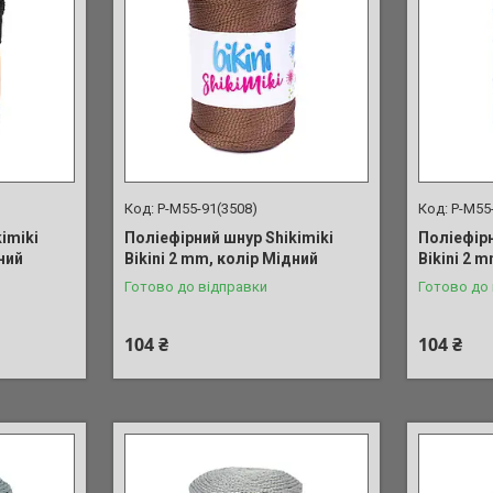
P-M55-91(3508)
P-M55
imiki
Поліефірний шнур Shikimiki
Поліефірн
ний
Bikini 2 mm, колір Мідний
Bikini 2 
Готово до відправки
Готово до
104 ₴
104 ₴