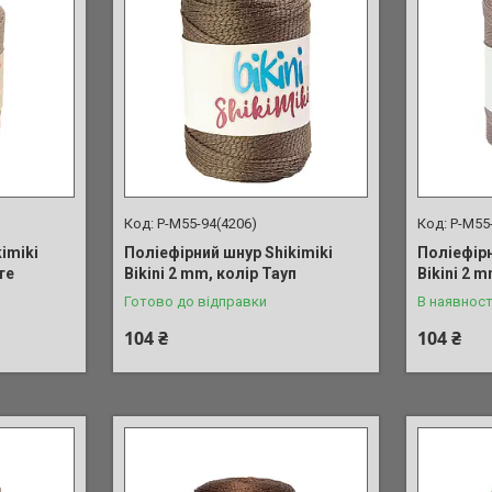
P-M55-94(4206)
P-M55
imiki
Поліефірний шнур Shikimiki
Поліефірн
те
Bikini 2 mm, колір Тауп
Bikini 2 
Готово до відправки
В наявност
104 ₴
104 ₴