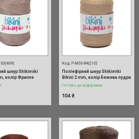
-53(409)
P-M55-84(210)
ий шнур Shikimiki
Поліефірний шнур Shikimiki
mm, колір Фраппе
Bikini 2 mm, колір Бежева пудра
і
Готово до відправки
104 ₴