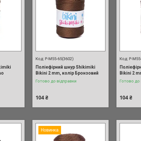
P-M55-65(3602)
P-M55
imiki
Поліефірний шнур Shikimiki
Поліефірн
ао
Bikini 2 mm, колір Бронзовий
Bikini 2 
Готово до відправки
Готово до
104 ₴
104 ₴
Новинка