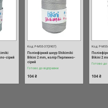
P-M55-37(3907)
P-M55
imiki
Поліефірний шнур Shikimiki
Поліефірн
тло-сірий
Bikini 2 mm, колір Перлинно-
Bikini 2 
сірий
Готово до
Готово до відправки
104 ₴
104 ₴