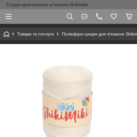
Студія креативного в'язання Shikimiki
Товари та послуги
Поліефірні шнури для в'язання Shikim