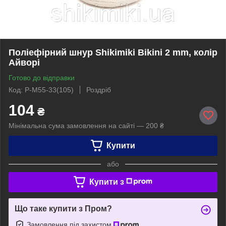
Поліефірний шнур Shikimiki Bikini 2 mm, колір
Айворі
Готово до відправки
Код: P-M55-33(105)
Роздріб
104
₴
Мінімальна сума замовлення на сайті — 200 ₴
Купити
або
Купити з
Що таке купити з Пром?
Замовлення під захистом