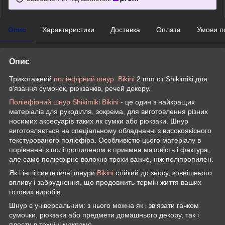
Опис
Характеристики
Доставка
Оплата
Умови п
Опис
Трикотажний
поліефірний шнур Bikini
2 mm от Shikimiki для
в'язання сумочок, рюкзачків, речей декору.
Поліефірний шнур Shikimiki Bikini
- це один з найкращих
матеріалів для рукоділля, зокрема, для виготовлення різних
носимих аксесуарів таких як сумки або рюкзаки. Шнур
виготовляється на спеціальному обладнанні з високоякісного
текстурованого поліефіра. Особливістю цього матеріалу в
порівнянні з поліпропиленом є приємна матовість і фактура,
але само поліефірне волокно трохи важче, ніж поліпропилен.
Як і інші синтетичні шнури
Bikini
стійкий до зносу, зовнішнього
впливу і забруднення, що продовжить термін життя ваших
готових виробів.
Шнур є універсальним: з нього можна як і зв'язати гачком
сумочки, рюкзаки або предмети домашнього декору, так і
плести в техніці макраме.