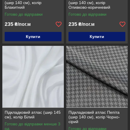
(шир 140 см), колір
(шир 140 см), колір
Блакитний
Оливково-коричневий
Готово до відправки
Готово до відправки
235
235
₴/пог.м
₴/пог.м
Купити
Купити
Підкладковий атлас (шир 145
Підкладковий атлас Пепіта
см), колір Білий
(шир 140 см), колір Чорно-
сірий
Готово до відправки менше 3
од.
Готово до відправки