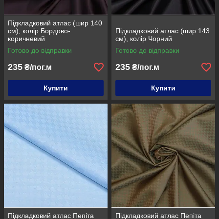
Підкладковий атлас (шир 140
см), колір Бордово-
Підкладковий атлас (шир 143
коричневий
см), колір Чорний
Готово до відправки
Готово до відправки
235
235
₴/пог.м
₴/пог.м
Купити
Купити
Підкладковий атлас Пепіта
Підкладковий атлас Пепіта