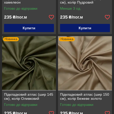
хамелеон
см), колір Пудровий
Готово до відправки
Менше 3 од.
235
235
₴/пог.м
₴/пог.м
Купити
Купити
Новинка
Новинка
Підкладковий атлас (шир 145
Підкладковий атлас (шир 150
см), колір Оливковий
см), колір Бежеве золото
Готово до відправки
Готово до відправки
235
235
₴/пог.м
₴/пог.м