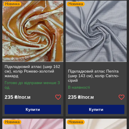
Новинка
Новинка
Підкладковий атлас (шир 162
см), колір Рожево-золотий
Підкладковий атлас Пепіта
жакард
(шир 143 см), колір Світло-
сірий
Готово до відправки менше 3
од.
В наявності
235
235
₴/пог.м
₴/пог.м
Купити
Купити
Новинка
Новинка