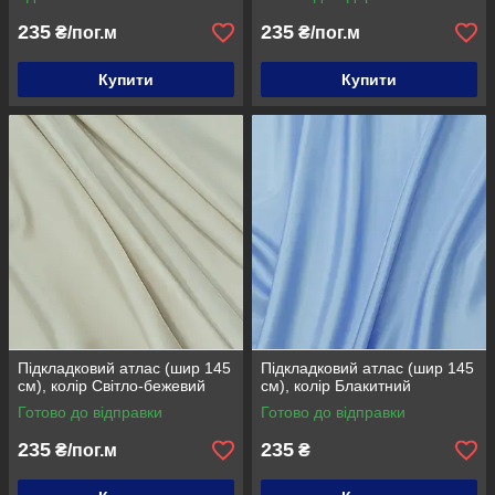
235
235
₴/пог.м
₴/пог.м
Купити
Купити
Підкладковий атлас (шир 145
Підкладковий атлас (шир 145
см), колір Світло-бежевий
см), колір Блакитний
Готово до відправки
Готово до відправки
235
235
₴/пог.м
₴