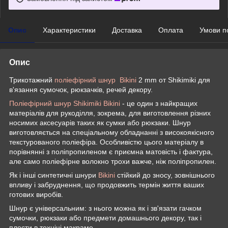
Опис
Характеристики
Доставка
Оплата
Умови п
Опис
Трикотажний
поліефірний шнур Bikini
2 mm от Shikimiki для
в'язання сумочок, рюкзачків, речей декору.
Поліефірний шнур Shikimiki Bikini
- це один з найкращих
матеріалів для рукоділля, зокрема, для виготовлення різних
носимих аксесуарів таких як сумки або рюкзаки. Шнур
виготовляється на спеціальному обладнанні з високоякісного
текстурованого поліефіра. Особливістю цього матеріалу в
порівнянні з поліпропиленом є приємна матовість і фактура,
але само поліефірне волокно трохи важче, ніж поліпропилен.
Як і інші синтетичні шнури
Bikini
стійкий до зносу, зовнішнього
впливу і забруднення, що продовжить термін життя ваших
готових виробів.
Шнур є універсальним: з нього можна як і зв'язати гачком
сумочки, рюкзаки або предмети домашнього декору, так і
плести в техніці макраме.