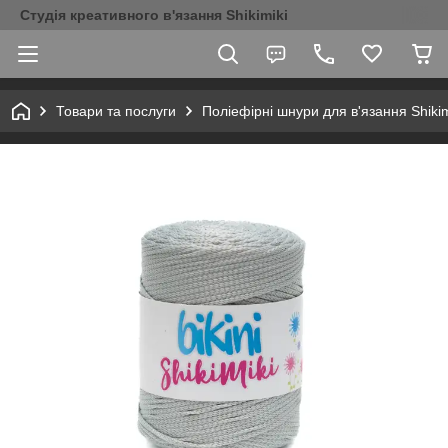
Студія креативного в'язання Shikimiki
Товари та послуги
Поліефірні шнури для в'язання Shikim