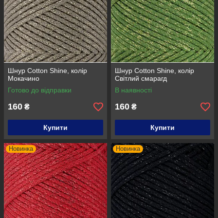
Шнур Cotton Shine, колір
Шнур Cotton Shine, колір
Мокачино
Світлий смарагд
Готово до відправки
В наявності
160
160
₴
₴
Купити
Купити
Новинка
Новинка