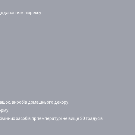
 додаванням люрексу..
грашок, виробів домашнього декору.
орму.
мічних засобів,пр температурі не вище 30 градусів.