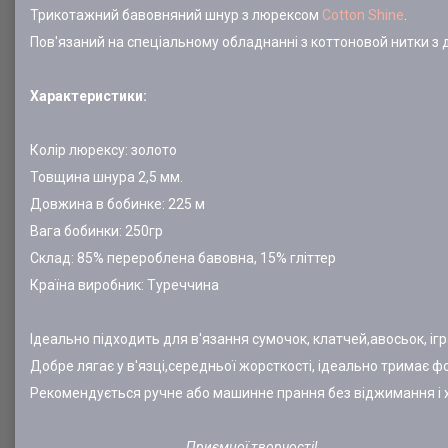
Трикотажний бавовняний шнур з люрексом
Cotton Shine
.
Пов'язаний на спеціальному обладнанні з коттоновой нитки з
Характеристики:
Колір люрексу: золото
Товщина шнура 2,5 мм.
Довжина в бобинке: 225 м
Вага бобинки: 250гр
Склад: 85% перероблена бавовна, 15% гліттер
Країна виробник: Туреччина
Ідеально підходить для в'язання сумочок, клатчей,авосьок, і
Добре лягає у в'язці,середньої жорсткості, ідеально тримає ф
Рекомендується ручне або машинне прання без віджимання і хі
Приємної творчості!