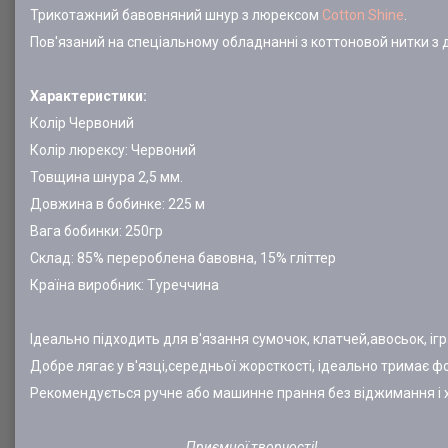
Трикотажний бавовняний шнур з люрексом
Cotton Shine
.
Пов'язаний на спеціальному обладнанні з коттоновой нитки з
Характеристики:
Колір Червоний
Колір люрексу: Червоний
Товщина шнура 2,5 мм.
Довжина в бобинке: 225 м
Вага бобинки: 250гр
Склад: 85% перероблена бавовна, 15% гліттер
Країна виробник: Туреччина
Ідеально підходить для в'язання сумочок, клатчей,авосьок, і
Добре лягає у в'язці,середньої жорсткості, ідеально тримає ф
Рекомендується ручне або машинне прання без віджимання і хі
Приємної творчості!