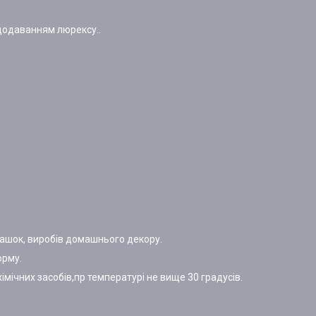
 додаванням люрексу..
грашок, виробів домашнього декору.
орму.
мічних засобів,пр температурі не вище 30 градусів.