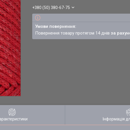
+380 (50) 380-67-75
повернення товару протягом 14 днів
за рахун
арактеристики
Інформація д