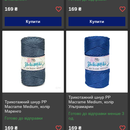
169
169
₴
₴
Купити
Купити
Трикотажний шнур PP
Трикотажний шнур PP
Macrame Medium, колір
Macrame Medium, колір
Ультрамарин
Маренго
Готово до відправки менше 3
Готово до відправки
од.
169
169
₴
₴