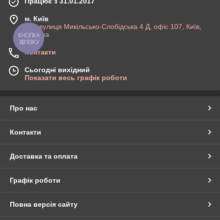
Працює з 31.01.2017
м. Київ
Киів,вулиця Микільсько-Слобідська 4 Д, офіс 107, Київ,
Україна
КНОПКА
ЗВ'ЯЗКУ
Контакти
Сьогодні вихідний
Показати весь графік роботи
Про нас
Контакти
Доставка та оплата
Графік роботи
Повна версія сайту