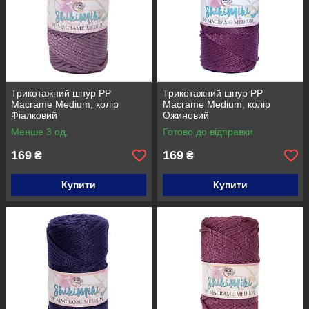
Трикотажний шнур PP
Трикотажний шнур PP
Macrame Medium, колір
Macrame Medium, колір
Фіалковий
Ожиновий
Менше 3 од.
Готово до відправки
169
169
₴
₴
Купити
Купити