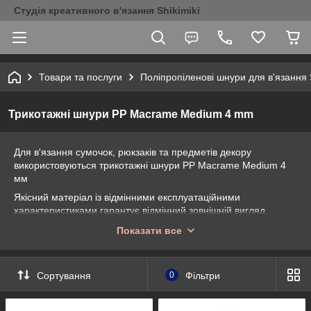
Студія креативного в'язання Shikimiki
Товари та послуги
Поліпропіленові шнури для в'язання S
Трикотажні шнури PP Macrame Medium 4 mm
Для в'язання сумочок, рюкзаків та предметів декору
використовуються трикотажні шнури PP Mаcrame Medium 4
мм
Якісний матеріал із відмінними експлуатаційними
характеристиками гарантує відмінний зовнішній вигляд
готових виробів..
Показати все
Підходять трикотажні шнури для в'язання як професійним
майстрам, так і аматорами, які тільки-но почали освоєння
техніки.
Сортування
0
Фільтри
Вони спеціально розроблені для ручного в'язання та плетіння
в техніці макраме.