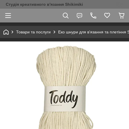
Студія креативного в'язання Shikimiki
Товари та послуги
Еко шнури для в'язання та плетіння S