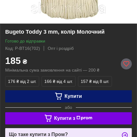
Bugeto Toddy 3 mm, колір Молочний
Готово до відправки
Код: P-BT16(702)
Опт і роздріб
185
₴
Мінімальна сума замовлення на сайті — 200 ₴
176 ₴
від 2 шт.
166 ₴
від 4 шт.
157 ₴
від 8 шт.
Купити
або
Купити з
Що таке купити з Пром?