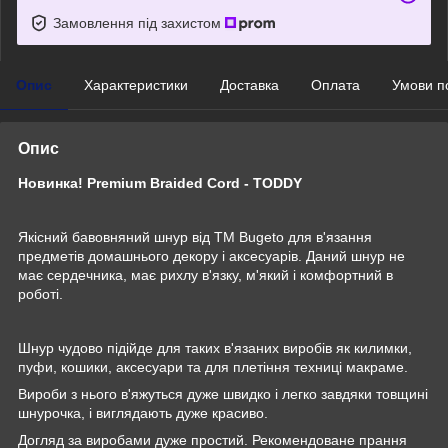
Замовлення під захистом
Опис
Характеристики
Доставка
Оплата
Умови п
Опис
Новинка! Premium Braided Cord - TODDY
Якісний бавовняний шнур від ТМ Bugeto для в'язання
предметів домашнього декору і аксесуарів. Даний шнур не
має сердечника, має рихлу в'язку, м'який і комфортний в
роботі.
Шнур чудово підійде для таких в'язаних виробів як килимки,
пуфи, кошики, аксесуари та для плетіння техниці макраме.
Вироби з нього в'яжуться дуже швидко і легко завдяки товщині
шнурочка, і виглядають дуже красиво.
Догляд за виробами дуже простий. Рекомендоване прання