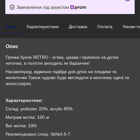
Замовлення під захистом
Опис
Характеристики
Доставка
Оплата
Умови п
Опис
Пряжа букле RETRO - м’яка, цікава і приємна на дотик
ниточка, в полотні виходить як баранчик!
Насамперед, відмінно підійде для діток на пледики та
жилеточки.Також чудово буде виглядати в жіночому одязі та
аксессуарах.
Характеристики:
Склад: poliester 20%, acrylic 80%.
Метраж мотка: 100 м
Ваг мотка: 100г
Рекомендовані спиці: №№4,5-7.