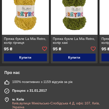
Пряжа букле La Mia Retro,
Пряжа букле La Mia Retro,
Пряж
колір гірчиця
колір хакі
колі
95
95
95
₴
₴
Купити
Купити
Про нас
100% позитивних з 1159 відгуків за рік
Працює з 31.01.2017
м. Київ
Киів,вулиця Микільсько-Слобідська 4 Д, офіс 107, Київ,
Україна