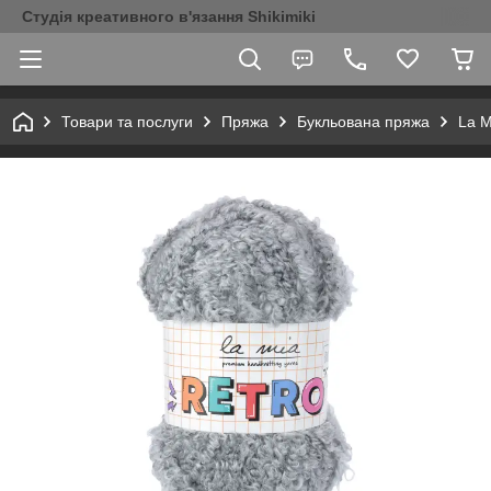
Студія креативного в'язання Shikimiki
Товари та послуги
Пряжа
Букльована пряжа
La M