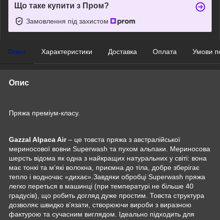
Що таке купити з Пром?
Замовлення під захистом
Опис
Характеристики
Доставка
Оплата
Умови п
Опис
Пряжа преміум-класу.
Gazzal Alpaca Air
– це товста пряжа з австралійської
мериносової вовни Superwash та пухом альпаки. Мериносова
шерсть відома як одна з найкращих натуральних у світі: вона
має тонкі та м’які волокна, приємна до тіла, добре зберігає
тепло і водночас «дихає».Завдяки обробці Superwash пряжа
легко переться в машинці (при температурі не більше 40
градусів), що робить догляд дуже простим. Товста структура
дозволяє швидко в’язати, створюючи вироби з виразною
фактурою та сучасним виглядом. Ідеально підходить для