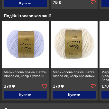
75
₴
Купити
Подібні товари компанії
Мериносова пряжа Gazzal
Мериносова пряжа Gazzal
Мери
Alpaca Air, колір Бузковий
Alpaca Air, колір Кремовий
Alpac
Лав
170
170
170
₴
₴
Купити
Купити