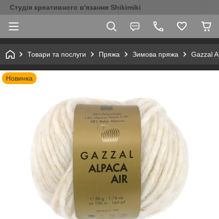
Студія креативного в'язання Shikimiki
Товари та послуги
Пряжа
Зимова пряжа
Gazzal A
Новинка