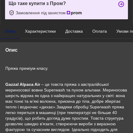
Що таке купити з Пром?
Замовлення під захистом
Опис
Характеристики
Доставка
Оплата
Умови п
Опис
Пряжа преміум-класу.
Gazzal Alpaca Air
– це товста пряжа з австралійської
мериносової вовни Superwash та пухом альпаки. Мериносова
шерсть відома як одна з найкращих натуральних у світі: вона
має тонкі та м’які волокна, приємна до тіла, добре зберігає
тепло і водночас «дихає».Завдяки обробці Superwash пряжа
легко переться в машинці (при температурі не більше 40
градусів), що робить догляд дуже простим. Товста структура
дозволяє швидко в’язати, створюючи вироби з виразною
фактурою та сучасним виглядом. Ідеально підходить для