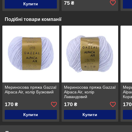
75
₴
Купити
Подібні товари компанії
Мериносова пряжа Gazzal
Мериносова пряжа Gazzal
Мери
Alpaca Air, колір Бузковий
Alpaca Air, колір
Alpac
Лавандовий
Кор
170
170
170
₴
₴
Купити
Купити