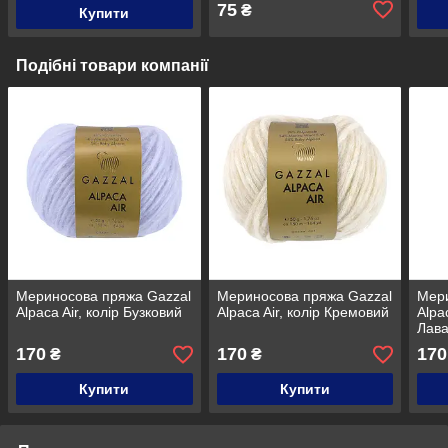
75
₴
Купити
Подібні товари компанії
Мериносова пряжа Gazzal
Мериносова пряжа Gazzal
Мери
Alpaca Air, колір Бузковий
Alpaca Air, колір Кремовий
Alpac
Лав
170
170
170
₴
₴
Купити
Купити