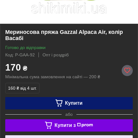
Мериносова пряжа Gazzal Alpaca Air, колір
Васабі
Готово до відправки
Код: P-GAA-92
Опт і роздріб
170
₴
Мінімальна сума замовлення на сайті — 200 ₴
160 ₴
від 4 шт.
Купити
або
Купити з