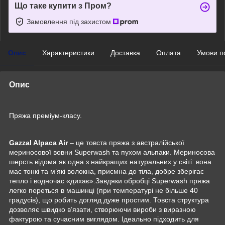
Що таке купити з Пром?
Замовлення під захистом
Опис
Характеристики
Доставка
Оплата
Умови п
Опис
Пряжа преміум-класу.
Gazzal Alpaca Air
– це товста пряжа з австралійської
мериносової вовни Superwash та пухом альпаки. Мериносова
шерсть відома як одна з найкращих натуральних у світі: вона
має тонкі та м’які волокна, приємна до тіла, добре зберігає
тепло і водночас «дихає».Завдяки обробці Superwash пряжа
легко переться в машинці (при температурі не більше 40
градусів), що робить догляд дуже простим. Товста структура
дозволяє швидко в’язати, створюючи вироби з виразною
фактурою та сучасним виглядом. Ідеально підходить для