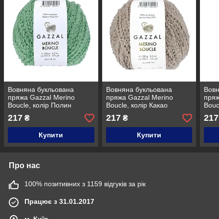
Вовняна букльована
Вовняна букльована
Вовн
пряжа Gazzal Merino
пряжа Gazzal Merino
пряж
Boucle, колір Полин
Boucle, колір Какао
Bouc
217
217
217
₴
₴
Купити
Купити
Про нас
100% позитивних з 1159 відгуків за рік
Працює з 31.01.2017