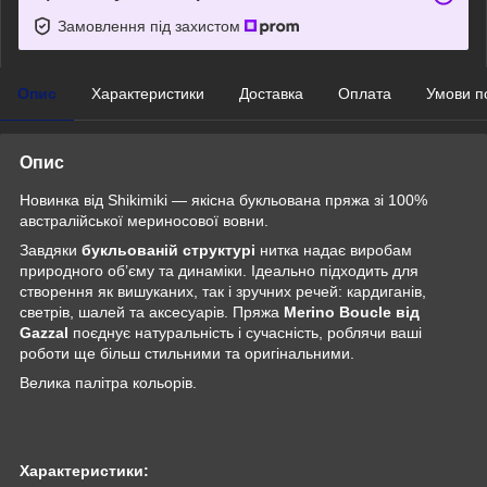
Замовлення під захистом
Опис
Характеристики
Доставка
Оплата
Умови п
Опис
Новинка від Shikimiki — якісна букльована пряжа зі 100%
австралійської мериносової вовни.
Завдяки
букльованій структурі
нитка надає виробам
природного об’єму та динаміки. Ідеально підходить для
створення як вишуканих, так і зручних речей: кардиганів,
светрів, шалей та аксесуарів. Пряжа
Merino Boucle від
Gazzal
поєднує натуральність і сучасність, роблячи ваші
роботи ще більш стильними та оригінальними.
Велика палітра кольорів.
Характеристики: