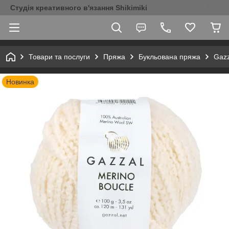
Студія креативного в'язання Shikimiki
Товари та послуги
Пряжа
Букльована пряжа
Gazz
Новинка