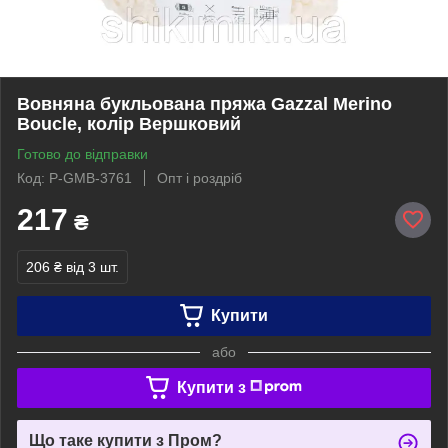
Вовняна букльована пряжа Gazzal Merino
Boucle, колір Вершковий
Готово до відправки
Код: P-GMB-3761
Опт і роздріб
217
₴
206 ₴
від 3 шт.
Купити
або
Купити з
Що таке купити з Пром?