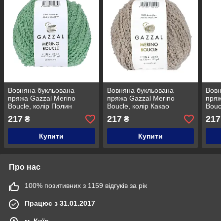
Вовняна букльована
Вовняна букльована
Вовн
пряжа Gazzal Merino
пряжа Gazzal Merino
пряж
Boucle, колір Полин
Boucle, колір Какао
Bouc
217
217
217
₴
₴
Купити
Купити
Про нас
100% позитивних з 1159 відгуків за рік
Працює з 31.01.2017