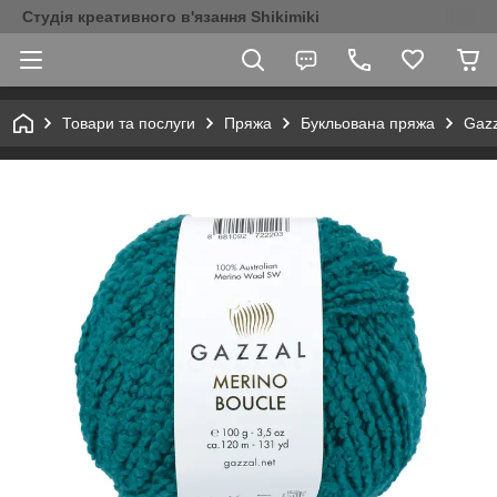
Студія креативного в'язання Shikimiki
Товари та послуги
Пряжа
Букльована пряжа
Gazz