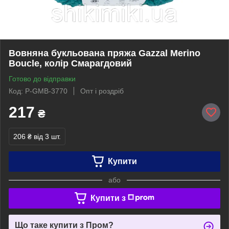
Вовняна букльована пряжа Gazzal Merino
Boucle, колір Смарагдовий
Готово до відправки
Код: P-GMB-3770
Опт і роздріб
217
₴
206 ₴
від 3 шт.
Купити
або
Купити з
Що таке купити з Пром?