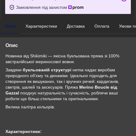
Замовлення під захистом
Опис
Характеристики
Доставка
Оплата
Умови п
Опис
Новинка від Shikimiki — якісна букльована пряжа зі 100%
австралійської мериносової вовни.
Завдяки
букльованій структурі
нитка надає виробам
природного об’єму та динаміки. Ідеально підходить для
створення як вишуканих, так і зручних речей: кардиганів,
светрів, шалей та аксесуарів. Пряжа
Merino Boucle від
Gazzal
поєднує натуральність і сучасність, роблячи ваші
роботи ще більш стильними та оригінальними.
Велика палітра кольорів.
Характеристики: