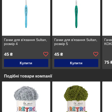
Гачки для в'язання Sultan,
Гачки для в'язання Sultan,
Гачк
розмір 4
розмір 5
KOKN
45
45
₴
₴
75
Купити
Купити
Подібні товари компанії