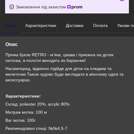
Замовлення під захистом
Опис
Характеристики
Доставка
Оплата
Умови п
Опис
Пряжа букле RETRO - м’яка, цікава і приємна на дотик
ниточка, в полотні виходить як баранчик!
Насамперед, відмінно підійде для діток на пледики та
жилеточки.Також чудово буде виглядати в жіночому одязі та
аксессуарах.
Характеристики:
Склад: poliester 20%, acrylic 80%.
Метраж мотка: 100 м
Ваг мотка: 100г
Рекомендовані спиці: №№4,5-7.