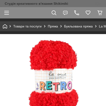
Студія креативного в'язання Shikimiki
Товари та послуги
Пряжа
Букльована пряжа
La M