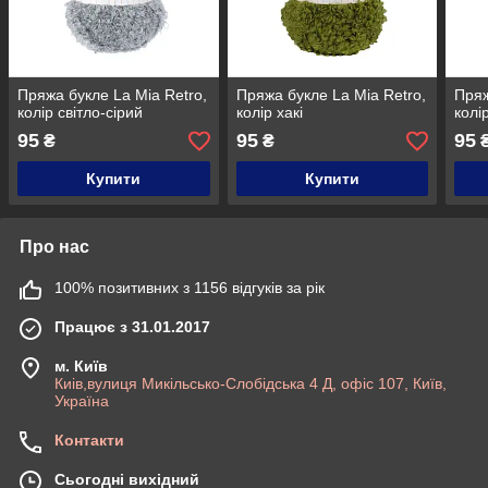
Пряжа букле La Mia Retro,
Пряжа букле La Mia Retro,
Пряж
колір світло-сірий
колір хакі
колі
95
95
95
₴
₴
Купити
Купити
Про нас
100% позитивних з 1156 відгуків за рік
Працює з 31.01.2017
м. Київ
Киів,вулиця Микільсько-Слобідська 4 Д, офіс 107, Київ,
Україна
Контакти
Сьогодні вихідний