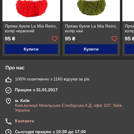
Пряжа букле La Mia Retro,
Пряжа букле La Mia Retro,
Пряж
колір червоний
колір хакі
колі
95
95
95
₴
₴
Купити
Купити
Про нас
100% позитивних з 1160 відгуків за рік
Працює з 31.01.2017
м. Київ
Киів,вулиця Микільсько-Слобідська 4 Д, офіс 107, Київ,
Україна
Контакти
Сьогодні працює з 10:00 до 17:00