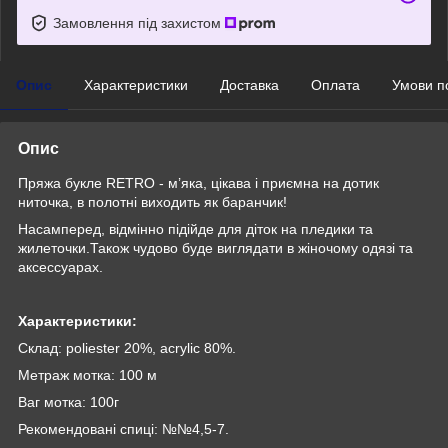
Замовлення під захистом
Опис
Характеристики
Доставка
Оплата
Умови п
Опис
Пряжа букле RETRO - м’яка, цікава і приємна на дотик
ниточка, в полотні виходить як баранчик!
Насамперед, відмінно підійде для діток на пледики та
жилеточки.Також чудово буде виглядати в жіночому одязі та
аксессуарах.
Характеристики:
Склад: poliester 20%, acrylic 80%.
Метраж мотка: 100 м
Ваг мотка: 100г
Рекомендовані спиці: №№4,5-7.