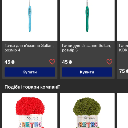
Гачки для в'язання Sultan,
Гачки для в'язання Sultan,
Гачк
розмір 4
розмір 5
KOKN
45
45
₴
₴
75
Купити
Купити
Подібні товари компанії