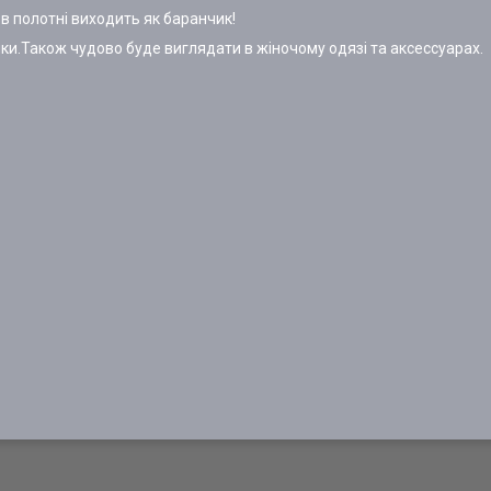
 в полотні виходить як баранчик!
чки.Також чудово буде виглядати в жіночому одязі та аксессуарах.