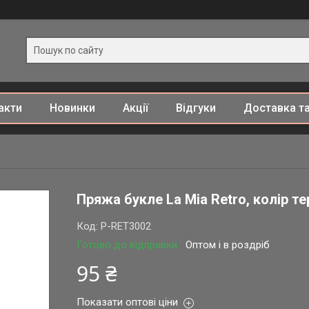
акти
Новинки
Акції
Відгуки
Доставка та
Пряжа букле La Mia Retro, колір т
Код:
P-RET3002
Готово до відправки
Оптом і в роздріб
95 ₴
Показати оптові ціни