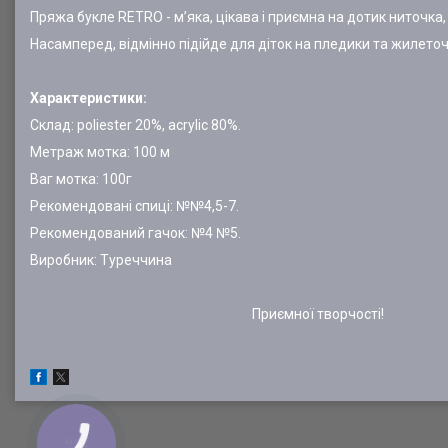
Пряжа букле RETRO - м’яка, цікава і приємна на дотик ниточка,
Насамперед, відмінно підійде для діток на пледики та жилето
Характеристики:
Склад: poliester 20%, acrylic 80%.
Метраж мотка: 100 м
Ваг мотка: 100г
Рекомендовані спиці: №№4,5-7.
Рекомендований гачок: №4 №5.
Виробник: Туреччина
Приємної творчості!
КНОПКА