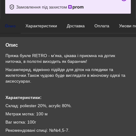
Замовлення під захистом
Опис
Характеристики
Доставка
Оплата
Умови п
Опис
Пряжа букле RETRO - м’яка, цікава і приємна на дотик
ниточка, в полотні виходить як баранчик!
Насамперед, відмінно підійде для діток на пледики та
жилеточки.Також чудово буде виглядати в жіночому одязі та
аксессуарах.
Характеристики:
Склад: poliester 20%, acrylic 80%.
Метраж мотка: 100 м
Ваг мотка: 100г
Рекомендовані спиці: №№4,5-7.