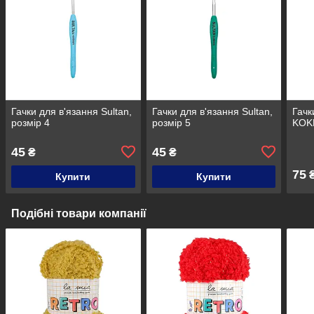
Гачки для в'язання Sultan,
Гачки для в'язання Sultan,
Гачк
розмір 4
розмір 5
KOKN
45
45
₴
₴
75
Купити
Купити
Подібні товари компанії