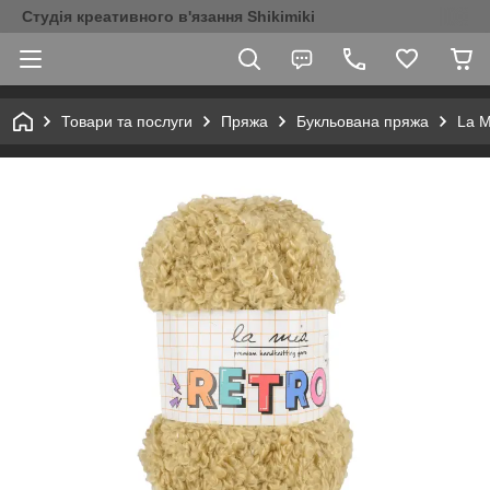
Студія креативного в'язання Shikimiki
Товари та послуги
Пряжа
Букльована пряжа
La M