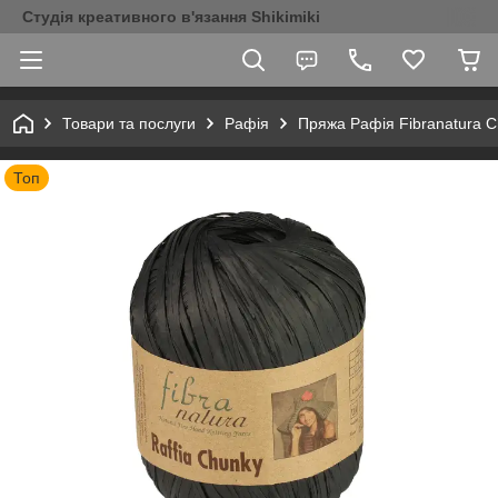
Студія креативного в'язання Shikimiki
Товари та послуги
Рафія
Пряжа Рафія Fibranatura 
Топ