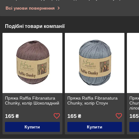
Всі умови повернення
Подібні товари компанії
Пряжа Raffia Fibranatura
Пряжа Raffia Fibranatura
Пряж
Chunky, колір Шоколадний
Chunky, колір Стоун
Chun
ліло
165
165
165
₴
₴
Купити
Купити