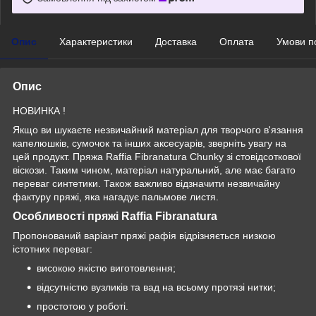
Опис
Характеристики
Доставка
Оплата
Умови п
Опис
НОВИНКА !
Якщо ви шукаєте незвичайний матеріал для творчого в'язання
капелюшків, сумочок та інших аксесуарів, зверніть увагу на
цей продукт. Пряжа Raffia Fibranatura Chunky зі стовідсоткової
віскози. Таким чином, матеріал натуральний, але має багато
переваг синтетики. Також важливо відзначити незвичайну
фактуру пряжі, яка нагадує пальмове листя.
Особливості пряжі Raffia Fibranatura
Пропонований варіант пряжі рафія відрізняється низкою
істотних переваг:
високою якістю виготовлення;
відсутністю вузликів та вад на всьому протязі нитки;
простотою у роботі.