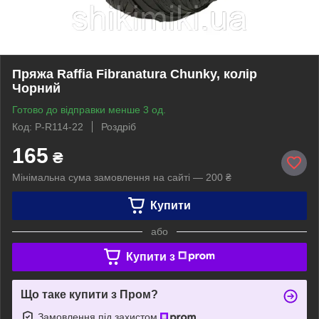
Пряжа Raffia Fibranatura Chunky, колір
Чорний
Готово до відправки менше 3 од.
Код: P-R114-22
Роздріб
165
₴
Мінімальна сума замовлення на сайті — 200 ₴
Купити
або
Купити з
Що таке купити з Пром?
Замовлення під захистом