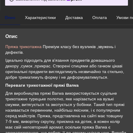
Опис
Характеристики
Доставка
Оплата
Умови п
Опис
Пряжа трикотажна
Преміум класу без вузликів ,звужень і
дефектів.
Ідеально підходить для в'язання предметів домашнього
декору ,сумок ,прикрас. Створені спицями або гачком цікаві
оригінальні предмети виглядатимуть незвичайно та стильно,
добре триматимуть форму і не деформуватимуться.
Переваги трикотажної пряжі Barwa
Для виробництва пряжі Barwa використовується суцільне
трикотажне турецьке полотно, яке нарізається на вузькі
смужки, витягується та змотується у бобінки. Такий тип пряжі
називається первинним, найбільш якісним, і є популярним
серед майстрів. Пряжа, представлена на сайті має товщину
7-9 мм, виворітну скрутку, приємна на дотик, а кожен колір
має свій неповторний аромат, оскільки пряжа Barwa є
ароматизованою, що робить її по-своєму унікальною. Вироби,