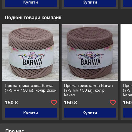
Купити
Купити
Подібні товари компанії
Пряжа трикотажна Barwa
Пряжа трикотажна Barwa
Пряж
(7-9 мм / 50 м), колір Візон
(7-9 мм / 50 м), колір
(7-9
Какао
Кар
150
150
150
₴
₴
Купити
Купити
Про нас