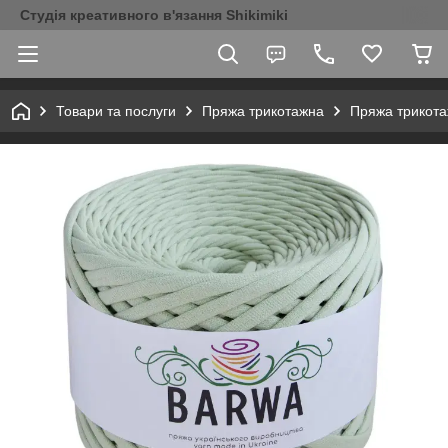
Студія креативного в'язання Shikimiki
Товари та послуги
Пряжа трикотажна
Пряжа трикот