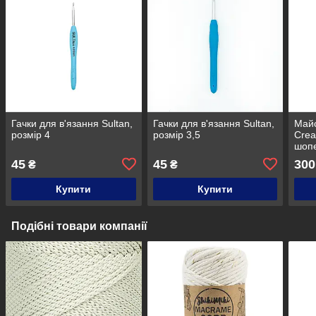
Гачки для в'язання Sultan,
Гачки для в'язання Sultan,
Майс
розмір 4
розмір 3,5
Crea
шоп
45
45
300
₴
₴
Купити
Купити
Подібні товари компанії