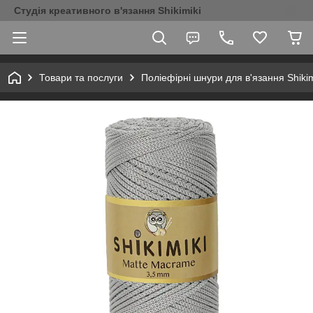
Студія креативного в'язання Shikimiki
Товари та послуги
Поліефірні шнури для в'язання Shikim