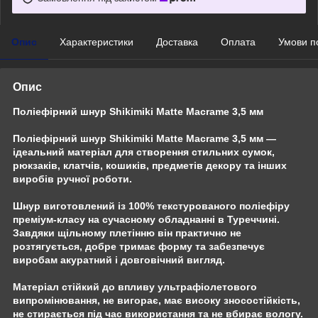
Опис
Характеристики
Доставка
Оплата
Умови п
Опис
Поліефірний шнур Shikimiki Matte Macrame 3,5 мм
Поліефірний шнур Shikimiki Matte Macrame 3,5 мм —
ідеальний матеріал для створення стильних сумок,
рюкзаків, клатчів, кошиків, предметів декору та інших
виробів ручної роботи.
Шнур виготовлений із 100% текстурованого поліефіру
преміум-класу на сучасному обладнанні в Туреччині.
Завдяки щільному плетінню він практично не
розтягується, добре тримає форму та забезпечує
виробам акуратний і довговічний вигляд.
Матеріал стійкий до впливу ультрафіолетового
випромінювання, не вигорає, має високу зносостійкість,
не стирається під час використання та не вбирає вологу.