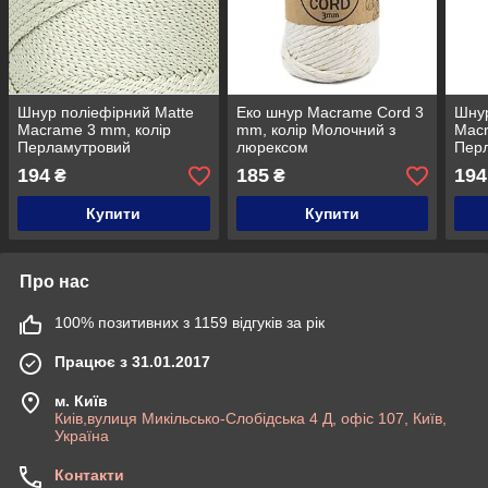
Шнур поліефірний Matte
Еко шнур Macrame Cord 3
Шнур
Macrame 3 mm, колір
mm, колір Молочний з
Macr
Перламутровий
люрексом
Перл
194
185
194
₴
₴
Купити
Купити
Про нас
100% позитивних з 1159 відгуків за рік
Працює з 31.01.2017
м. Київ
Киів,вулиця Микільсько-Слобідська 4 Д, офіс 107, Київ,
Україна
Контакти