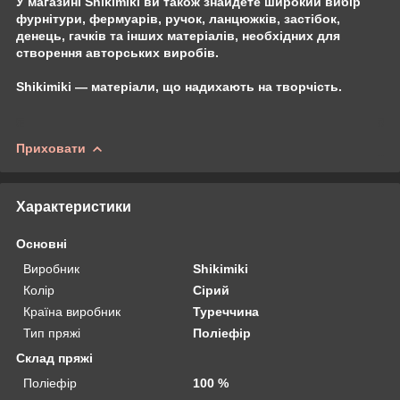
У магазині Shikimiki ви також знайдете широкий вибір
фурнітури, фермуарів, ручок, ланцюжків, застібок,
денець, гачків та інших матеріалів, необхідних для
створення авторських виробів.
Shikimiki — матеріали, що надихають на творчість.
Приховати
Характеристики
Основні
Виробник
Shikimiki
Колір
Сірий
Країна виробник
Туреччина
Тип пряжі
Поліефір
Склад пряжі
Поліефір
100 %