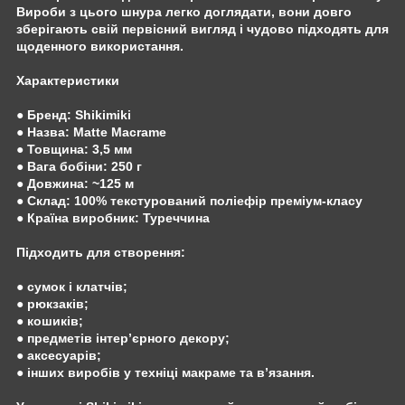
Вироби з цього шнура легко доглядати, вони довго
зберігають свій первісний вигляд і чудово підходять для
щоденного використання.
Характеристики
● Бренд: Shikimiki
● Назва: Matte Macrame
● Товщина: 3,5 мм
● Вага бобіни: 250 г
● Довжина: ~125 м
● Склад: 100% текстурований поліефір преміум-класу
● Країна виробни
к
: Туреччина
Підходить для створення:
● сумок і клатчів;
● рюкзаків;
● кошиків;
● предметів інтер’єрного декору;
● аксесуарів;
● інших виробів у техніці макраме та в’язання.