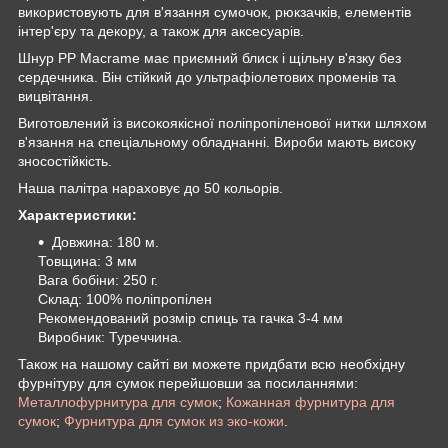
використовують для в'язання сумочок, рюкзачків, елементів
інтер'єру та декору, а також для аксесуарів.
Шнур PP Macrame має приємний блиск і щільну в'язку без
сердечника. Він стійкий до ультрафіолетових променів та
вицвітання.
Виготовлений із високоякісної поліпропіленової нитки шляхом
в'язання на спеціальному обладнанні. Вироби мають високу
зносостійкість.
Наша палітра нараховує до 50 кольорів.
Характеристики:
Довжина: 180 м.
Товщина: 3 мм
Вага бобіни: 250 г.
Склад: 100% поліпропілен
Рекомендований розмір спиць та гачка 3-4 мм
Виробник: Туреччина.
Також на нашому сайті ви можете придбати всю необхідну
фурнітуру для сумок перейшовши за посиланнями:
Металлофурнитура для сумок
;
Кожанная фурнитура для
сумок
;
Фурнитура для сумок из эко-кожи
.