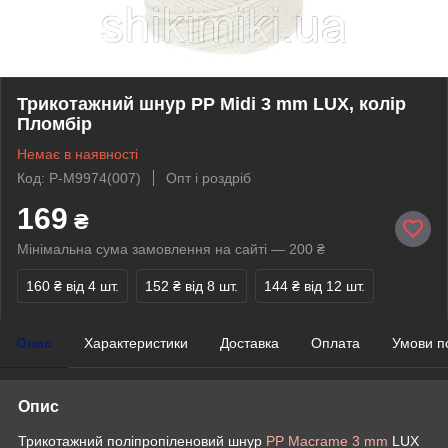
Трикотажний шнур PP Midi 3 mm LUX, колір
Пломбір
Немає в наявності
Код: P-M9974(007)
Опт і роздріб
169
₴
Мінімальна сума замовлення на сайті — 200 ₴
160 ₴
від 4 шт.
152 ₴
від 8 шт.
144 ₴
від 12 шт.
Опис
Характеристики
Доставка
Оплата
Умови п
Опис
Трикотажний поліпропіленовий шнур
PP Macrame 3 mm
LUX