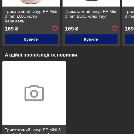
Трикотажний шнур PP Midi
Трикотажний шнур PP Midi
Трик
3 mm LUX, колір
3 mm LUX, колір Тауп
3 mm
Карамель
169
169
169
₴
₴
Купити
Купити
Акційні пропозиції та новинки
Трикотажний шнур PP Midi 3