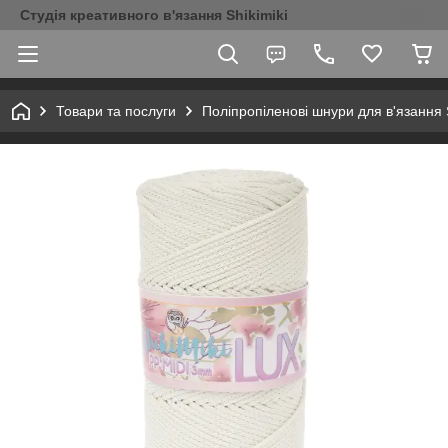
Студія креативного в'язання Shikimiki
Товари та послуги
Поліпропіленові шнури для в'язання S