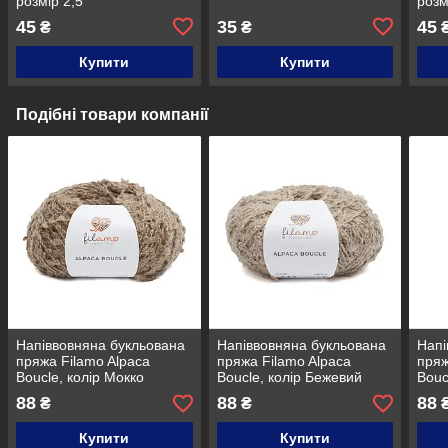
розмір 2,5
розм
45
35
45
₴
₴
Купити
Купити
Подібні товари компанії
Напіввовняна букльована
Напіввовняна букльована
Напі
пряжа Filamo Alpaca
пряжа Filamo Alpaca
пряж
Boucle, колір Мокко
Boucle, колір Бежевий
Bouc
беж
88
88
88
₴
₴
Купити
Купити