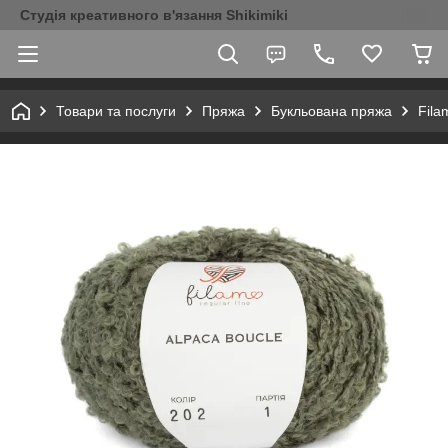
Студія креативного в'язання Shikimiki
Товари та послуги
Пряжа
Букльована пряжа
Fila