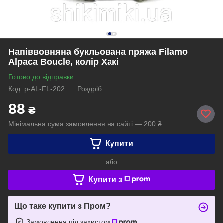
Напіввовняна букльована пряжа Filamo
Alpaca Boucle, колір Хакі
Готово до відправки
Код: p-AL-FL-202
Роздріб
88
₴
Мінімальна сума замовлення на сайті — 200 ₴
Купити
або
Купити з
Що таке купити з Пром?
Замовлення під захистом