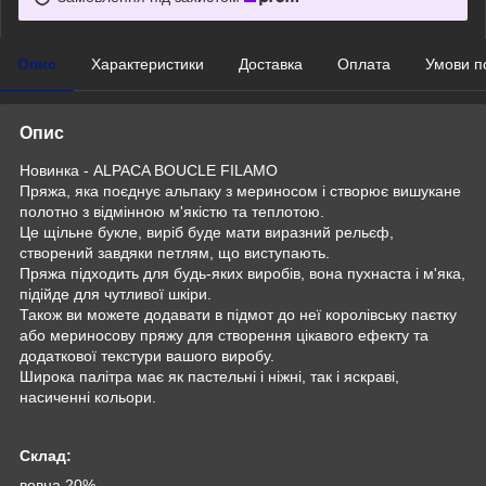
Опис
Характеристики
Доставка
Оплата
Умови п
Опис
Новинка - ALPACA BOUCLE FILAMO
Пряжа, яка поєднує альпаку з мериносом і створює вишукане
полотно з відмінною м'якістю та теплотою.
Це щільне букле, виріб буде мати виразний рельєф,
створений завдяки петлям, що виступають.
Пряжа підходить для будь-яких виробів, вона пухнаста і м'яка,
підійде для чутливої шкіри.
Також ви можете додавати в підмот до неї королівську паєтку
або мериносову пряжу для створення цікавого ефекту та
додаткової текстури вашого виробу.
Широка палітра має як пастельні і ніжні, так і яскраві,
насиченні кольори.
Склад:
вовна 20%