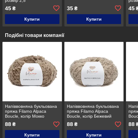
розмір 2,5
розм
45
35
45
₴
₴
Купити
Купити
Подібні товари компанії
Напіввовняна букльована
Напіввовняна букльована
Напі
пряжа Filamo Alpaca
пряжа Filamo Alpaca
пряж
Boucle, колір Мокко
Boucle, колір Бежевий
Bouc
беж
88
88
88
₴
₴
Купити
Купити