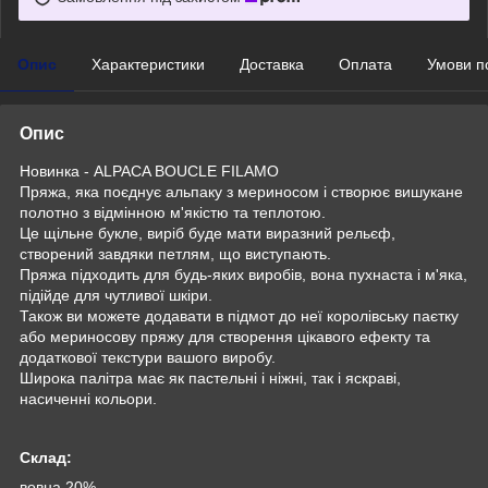
Опис
Характеристики
Доставка
Оплата
Умови п
Опис
Новинка - ALPACA BOUCLE FILAMO
Пряжа, яка поєднує альпаку з мериносом і створює вишукане
полотно з відмінною м'якістю та теплотою.
Це щільне букле, виріб буде мати виразний рельєф,
створений завдяки петлям, що виступають.
Пряжа підходить для будь-яких виробів, вона пухнаста і м'яка,
підійде для чутливої шкіри.
Також ви можете додавати в підмот до неї королівську паєтку
або мериносову пряжу для створення цікавого ефекту та
додаткової текстури вашого виробу.
Широка палітра має як пастельні і ніжні, так і яскраві,
насиченні кольори.
Склад:
вовна 20%