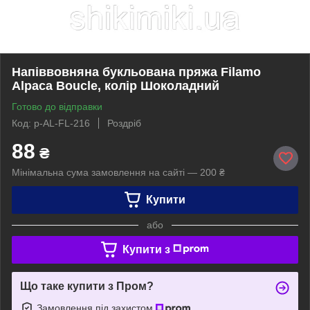
Напіввовняна букльована пряжа Filamo
Alpaca Boucle, колір Шоколадний
Готово до відправки
Код: p-AL-FL-216
Роздріб
88
₴
Мінімальна сума замовлення на сайті — 200 ₴
Купити
або
Купити з
Що таке купити з Пром?
Замовлення під захистом