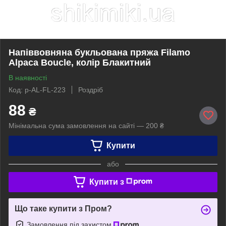
Напіввовняна букльована пряжа Filamo
Alpaca Boucle, колір Блакитний
В наявності
Код: p-AL-FL-223
Роздріб
88
₴
Мінімальна сума замовлення на сайті — 200 ₴
Купити
або
Купити з
Що таке купити з Пром?
Замовлення під захистом