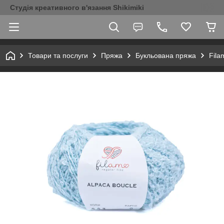
Студія креативного в'язання Shikimiki
Товари та послуги
Пряжа
Букльована пряжа
Fila