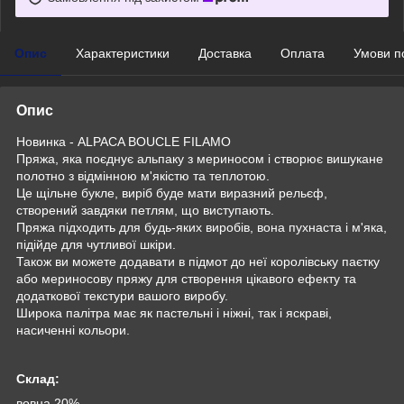
Опис
Характеристики
Доставка
Оплата
Умови п
Опис
Новинка - ALPACA BOUCLE FILAMO
Пряжа, яка поєднує альпаку з мериносом і створює вишукане
полотно з відмінною м'якістю та теплотою.
Це щільне букле, виріб буде мати виразний рельєф,
створений завдяки петлям, що виступають.
Пряжа підходить для будь-яких виробів, вона пухнаста і м'яка,
підійде для чутливої шкіри.
Також ви можете додавати в підмот до неї королівську паєтку
або мериносову пряжу для створення цікавого ефекту та
додаткової текстури вашого виробу.
Широка палітра має як пастельні і ніжні, так і яскраві,
насиченні кольори.
Склад:
вовна 20%