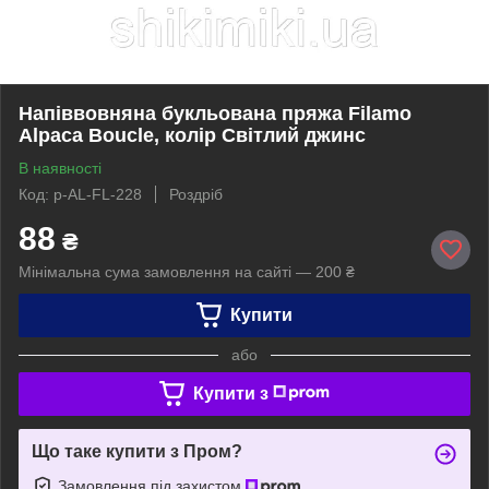
Напіввовняна букльована пряжа Filamo
Alpaca Boucle, колір Світлий джинс
В наявності
Код: p-AL-FL-228
Роздріб
88
₴
Мінімальна сума замовлення на сайті — 200 ₴
Купити
або
Купити з
Що таке купити з Пром?
Замовлення під захистом