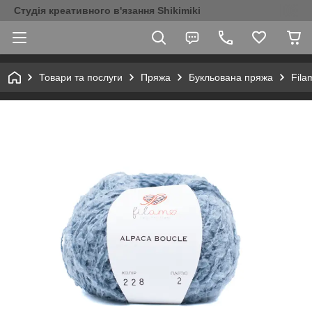
Студія креативного в'язання Shikimiki
Товари та послуги
Пряжа
Букльована пряжа
Fila