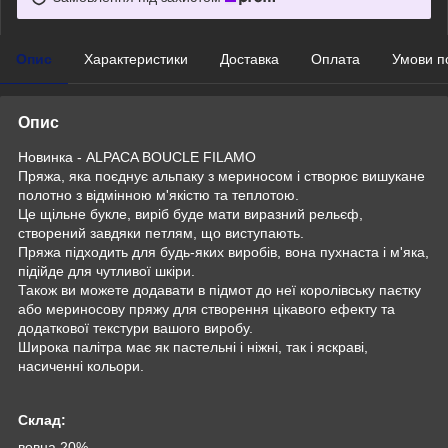
Опис
Характеристики
Доставка
Оплата
Умови п
Опис
Новинка - ALPACA BOUCLE FILAMO
Пряжа, яка поєднує альпаку з мериносом і створює вишукане
полотно з відмінною м'якістю та теплотою.
Це щільне букле, виріб буде мати виразний рельєф,
створений завдяки петлям, що виступають.
Пряжа підходить для будь-яких виробів, вона пухнаста і м'яка,
підійде для чутливої шкіри.
Також ви можете додавати в підмот до неї королівську паєтку
або мериносову пряжу для створення цікавого ефекту та
додаткової текстури вашого виробу.
Широка палітра має як пастельні і ніжні, так і яскраві,
насиченні кольори.
Склад:
вовна 20%