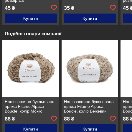
розмір 2,5
розм
45
35
45
₴
₴
Купити
Купити
Подібні товари компанії
Напіввовняна букльована
Напіввовняна букльована
Напі
пряжа Filamo Alpaca
пряжа Filamo Alpaca
пряж
Boucle, колір Мокко
Boucle, колір Бежевий
Bouc
беж
88
88
88
₴
₴
Купити
Купити