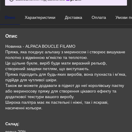
Опис
Характеристики
Доставка
Оплата
Умови п
Опис
Новинка - ALPACA BOUCLE FILAMO
Пряжа, яка поєднує альпаку з мериносом і створює вишукане
полотно з відмінною м'якістю та теплотою.
Це щільне букле, виріб буде мати виразний рельєф,
створений завдяки петлям, що виступають.
Пряжа підходить для будь-яких виробів, вона пухнаста і м'яка,
підійде для чутливої шкіри.
Також ви можете додавати в підмот до неї королівську паєтку
або мериносову пряжу для створення цікавого ефекту та
додаткової текстури вашого виробу.
Широка палітра має як пастельні і ніжні, так і яскраві,
насиченні кольори.
Склад:
вовна 20%