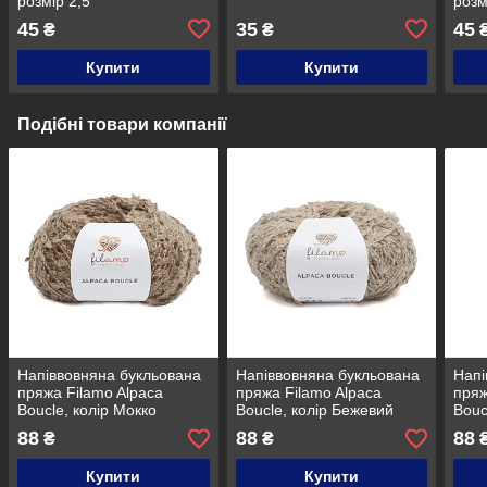
розмір 2,5
розм
45
35
45
₴
₴
Купити
Купити
Подібні товари компанії
Напіввовняна букльована
Напіввовняна букльована
Напі
пряжа Filamo Alpaca
пряжа Filamo Alpaca
пряж
Boucle, колір Мокко
Boucle, колір Бежевий
Bouc
беж
88
88
88
₴
₴
Купити
Купити