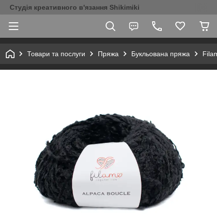
Студія креативного в'язання Shikimiki
Товари та послуги
Пряжа
Букльована пряжа
Fila