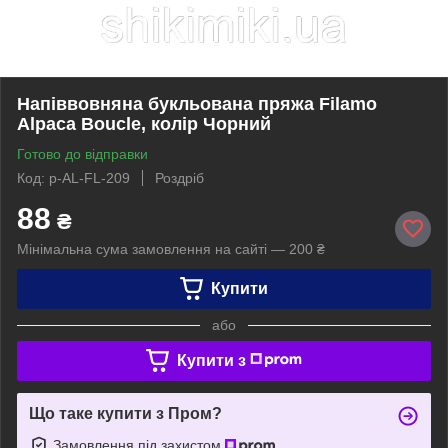
Напіввовняна букльована пряжа Filamo
Alpaca Boucle, колір Чорний
Готово до відправки
Код: p-AL-FL-209
Роздріб
88
₴
Мінімальна сума замовлення на сайті — 200 ₴
Купити
або
Купити з
Що таке купити з Пром?
Замовлення під захистом