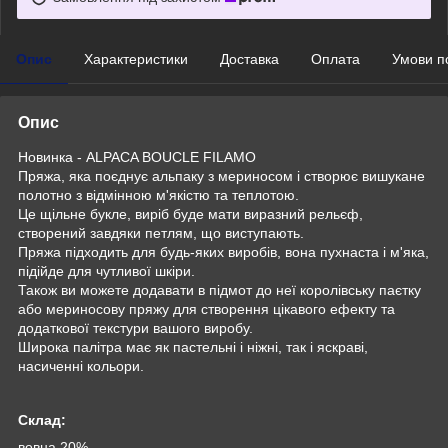
Опис
Характеристики
Доставка
Оплата
Умови п
Опис
Новинка - ALPACA BOUCLE FILAMO
Пряжа, яка поєднує альпаку з мериносом і створює вишукане
полотно з відмінною м'якістю та теплотою.
Це щільне букле, виріб буде мати виразний рельєф,
створений завдяки петлям, що виступають.
Пряжа підходить для будь-яких виробів, вона пухнаста і м'яка,
підійде для чутливої шкіри.
Також ви можете додавати в підмот до неї королівську паєтку
або мериносову пряжу для створення цікавого ефекту та
додаткової текстури вашого виробу.
Широка палітра має як пастельні і ніжні, так і яскраві,
насиченні кольори.
Склад:
вовна 20%