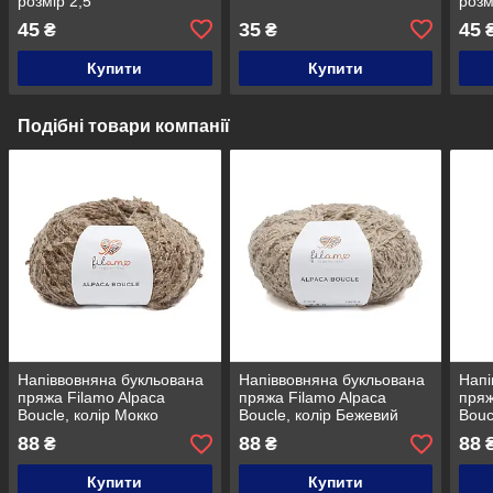
розмір 2,5
розм
45
35
45
₴
₴
Купити
Купити
Подібні товари компанії
Напіввовняна букльована
Напіввовняна букльована
Напі
пряжа Filamo Alpaca
пряжа Filamo Alpaca
пряж
Boucle, колір Мокко
Boucle, колір Бежевий
Bouc
беж
88
88
88
₴
₴
Купити
Купити