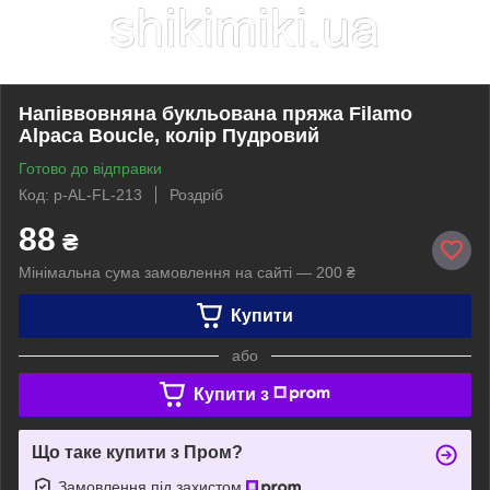
Напіввовняна букльована пряжа Filamo
Alpaca Boucle, колір Пудровий
Готово до відправки
Код: p-AL-FL-213
Роздріб
88
₴
Мінімальна сума замовлення на сайті — 200 ₴
Купити
або
Купити з
Що таке купити з Пром?
Замовлення під захистом