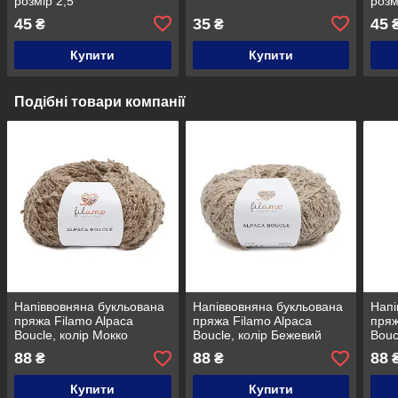
розмір 2,5
розм
45
35
45
₴
₴
Купити
Купити
Подібні товари компанії
Напіввовняна букльована
Напіввовняна букльована
Напі
пряжа Filamo Alpaca
пряжа Filamo Alpaca
пряж
Boucle, колір Мокко
Boucle, колір Бежевий
Bouc
88
88
88
₴
₴
Купити
Купити