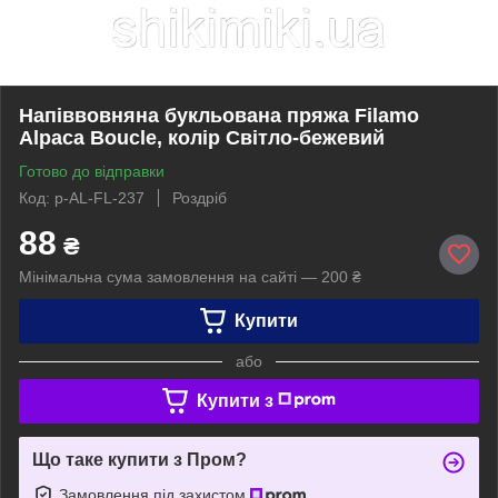
Напіввовняна букльована пряжа Filamo
Alpaca Boucle, колір Світло-бежевий
Готово до відправки
Код: p-AL-FL-237
Роздріб
88
₴
Мінімальна сума замовлення на сайті — 200 ₴
Купити
або
Купити з
Що таке купити з Пром?
Замовлення під захистом