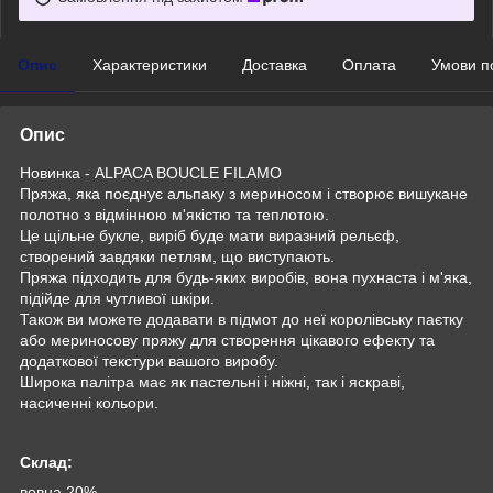
Опис
Характеристики
Доставка
Оплата
Умови п
Опис
Новинка - ALPACA BOUCLE FILAMO
Пряжа, яка поєднує альпаку з мериносом і створює вишукане
полотно з відмінною м'якістю та теплотою.
Це щільне букле, виріб буде мати виразний рельєф,
створений завдяки петлям, що виступають.
Пряжа підходить для будь-яких виробів, вона пухнаста і м'яка,
підійде для чутливої шкіри.
Також ви можете додавати в підмот до неї королівську паєтку
або мериносову пряжу для створення цікавого ефекту та
додаткової текстури вашого виробу.
Широка палітра має як пастельні і ніжні, так і яскраві,
насиченні кольори.
Склад:
вовна 20%