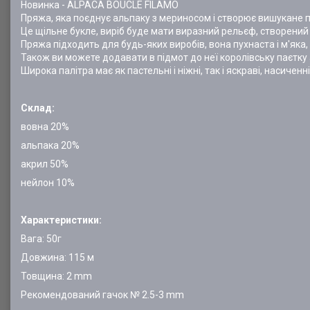
Новинка - ALPACA BOUCLE FILAMO
Пряжа, яка поєднує альпаку з мериносом і створює вишукане п
Це щільне букле, виріб буде мати виразний рельєф, створений
Пряжа підходить для будь-яких виробів, вона пухнаста і м'яка, 
Також ви можете додавати в підмот до неї королівську паєтку
Широка палітра має як пастельні і ніжні, так і яскраві, насиченн
Склад:
вовна 20%
альпака 20%
акрил 50%
нейлон 10%
Характеристики:
Вага: 50г
Довжина: 115 м
Товщина: 2 mm
Рекомендований гачок № 2.5-3 mm