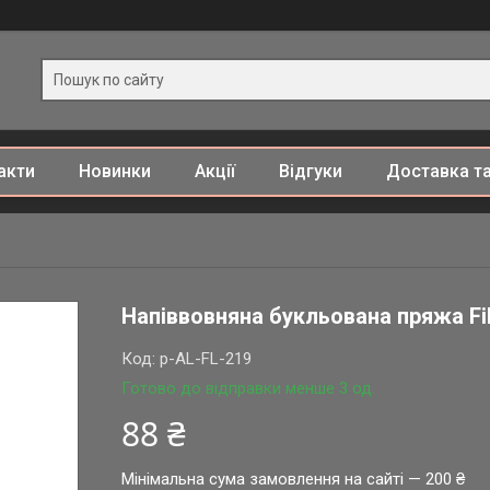
акти
Новинки
Акції
Відгуки
Доставка та
Напіввовняна букльована пряжа Fil
Код:
p-AL-FL-219
Готово до відправки менше 3 од.
88 ₴
Мінімальна сума замовлення на сайті — 200 ₴