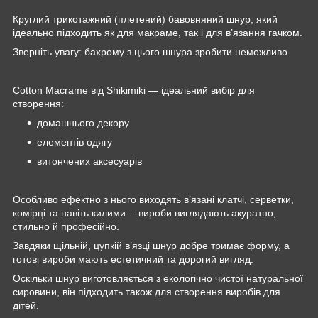
Круглий трикотажний (плетений) бавовняний шнур, який
ідеально підходить як для макраме, так і для в’язання гачком.
Зверніть увагу: бахрому з цього шнура зробити неможливо.
Cotton Macrame від Shikimiki — ідеальний вибір для
створення:
домашнього декору
елементів одягу
витончених аксесуарів
Особливо ефектно з нього виходять в’язані клатчі, серветки,
комірці та навіть килими— вироби виглядають акуратно,
стильно й професійно.
Завдяки щільній, цупкій в’язці шнур добре тримає форму, а
готові вироби мають естетичний та дорогий вигляд.
Оскільки шнур виготовляється з екологічно чистої натуральної
сировини, він підходить також для створення виробів для
дітей.