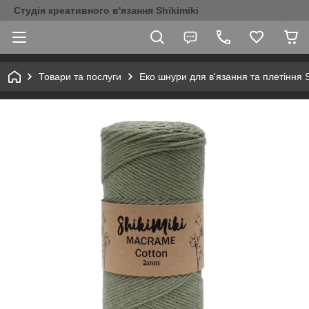
Студія креативного в'язання Shikimiki
Товари та послуги
Еко шнури для в'язання та плетіння S