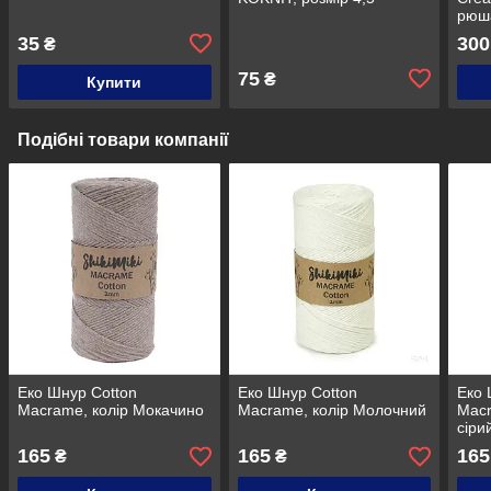
рюш
35
300
₴
75
₴
Купити
Подібні товари компанії
Еко Шнур Cotton
Еко Шнур Cotton
Еко 
Macrame, колір Мокачино
Macrame, колір Молочний
Macr
сіри
165
165
165
₴
₴