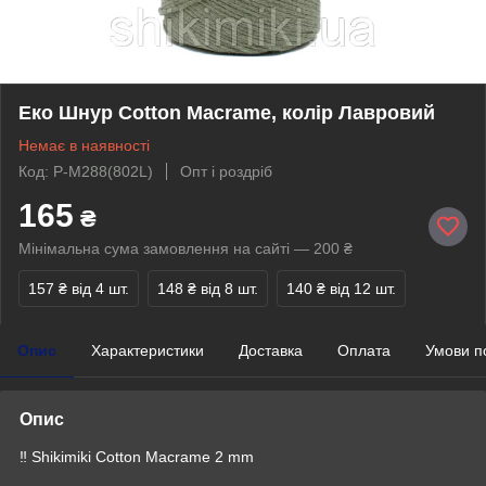
Еко Шнур Cotton Macrame, колір Лавровий
Немає в наявності
Код: P-M288(802L)
Опт і роздріб
165
₴
Мінімальна сума замовлення на сайті — 200 ₴
157 ₴
від 4 шт.
148 ₴
від 8 шт.
140 ₴
від 12 шт.
Опис
Характеристики
Доставка
Оплата
Умови п
Опис
‼️ Shikimiki Cotton Macrame 2 mm