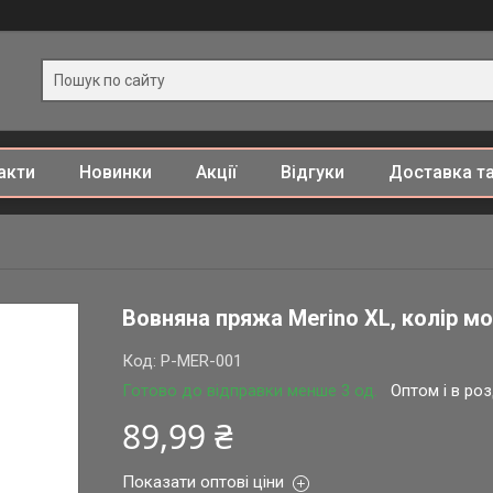
акти
Новинки
Акції
Відгуки
Доставка та
Вовняна пряжа Merino XL, колір м
Код:
P-MER-001
Готово до відправки менше 3 од.
Оптом і в ро
89,99 ₴
Показати оптові ціни