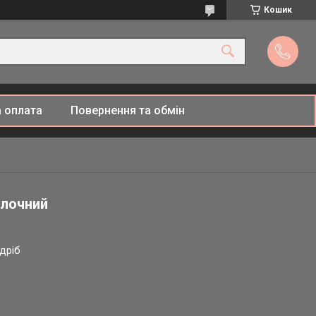
Кошик
 оплата
Повернення та обмін
олочний
здріб