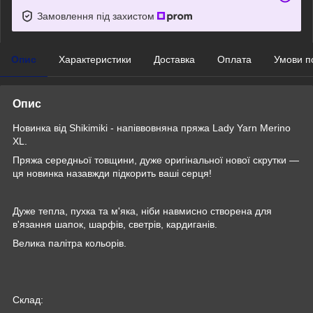
Замовлення під захистом
Опис
Характеристики
Доставка
Оплата
Умови п
Опис
Новинка від Shikimiki - напіввовняна пряжа Lady Yarn Merino
XL.
Пряжа середньої товщини, дуже оригінальної нової скрутки —
ця новинка назавжди підкорить ваші серця!
Дуже тепла, пухка та м'яка, ніби навмисно створена для
в'язання шапок, шарфів, светрів, кардиганів.
Велика палітра кольорів.
Склад: