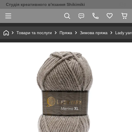
Студія креативного в'язання Shikimiki
Товари та послуги
Пряжа
Зимова пряжа
Lady yar