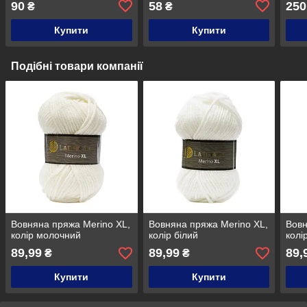
90
58
250
₴
₴
Купити
Купити
Подібні товари компанії
Вовняна пряжа Merino XL,
Вовняна пряжа Merino XL,
Вовн
колір молочний
колір білий
колі
89,99
89,99
89,
₴
₴
Купити
Купити