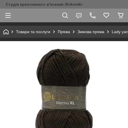
Студія креативного в'язання Shikimiki
Товари та послуги
Пряжа
Зимова пряжа
Lady yar