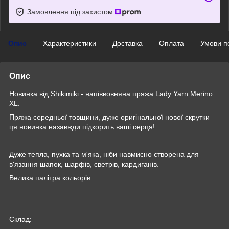
Замовлення під захистом
Опис
Характеристики
Доставка
Оплата
Умови п
Опис
Новинка від Shikimiki - напіввовняна пряжа Lady Yarn Merino
XL.
Пряжа середньої товщини, дуже оригінальної нової скрутки —
ця новинка назавжди підкорить ваші серця!
Дуже тепла, пухка та м'яка, ніби навмисно створена для
в'язання шапок, шарфів, светрів, кардиганів.
Велика палітра кольорів.
Склад: