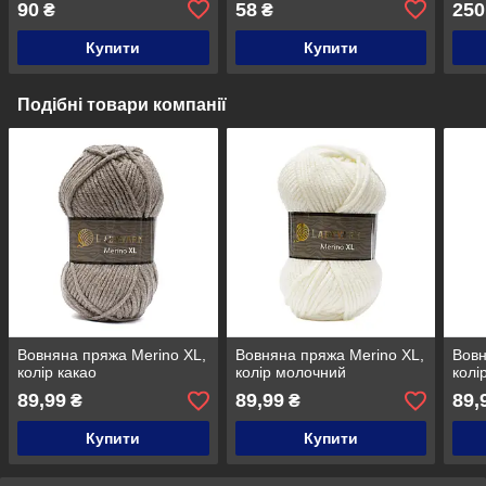
90
58
250
₴
₴
Купити
Купити
Подібні товари компанії
Вовняна пряжа Merino XL,
Вовняна пряжа Merino XL,
Вовн
колір какао
колір молочний
колі
89,99
89,99
89,
₴
₴
Купити
Купити