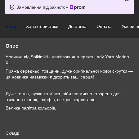
Замовлення під захистом
Опис
Характеристики
Доставка
Оплата
Умови п
Опис
Новинка від Shikimiki - напіввовняна пряжа Lady Yarn Merino
XL.
Пряжа середньої товщини, дуже оригінальної нової скрутки —
ця новинка назавжди підкорить ваші серця!
Дуже тепла, пухка та м'яка, ніби навмисно створена для
в'язання шапок, шарфів, светрів, кардиганів.
Велика палітра кольорів.
Склад: