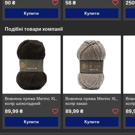
90
58
250
₴
₴
Купити
Купити
Подібні товари компанії
Вовняна пряжа Merino XL,
Вовняна пряжа Merino XL,
Вовн
колір шоколадний
колір какао
колі
89,99
89,99
89,
₴
₴
Купити
Купити