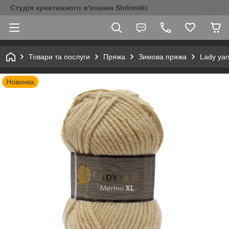
Студія креативного в'язання Shikimiki
Товари та послуги
Пряжа
Зимова пряжа
Lady yar
Новинка