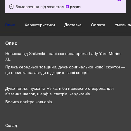
Замовлення під захистом
Опис
Характеристики
Доставка
Оплата
Умови п
Опис
Новинка від Shikimiki - напіввовняна пряжа Lady Yarn Merino
XL.
Пряжа середньої товщини, дуже оригінальної нової скрутки —
ця новинка назавжди підкорить ваші серця!
Дуже тепла, пухка та м'яка, ніби навмисно створена для
в'язання шапок, шарфів, светрів, кардиганів.
Велика палітра кольорів.
Склад: