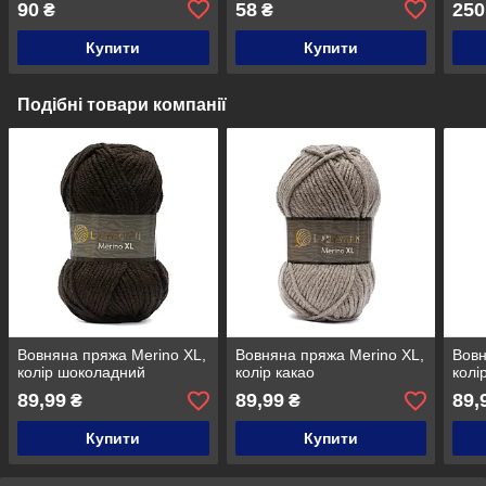
90
58
250
₴
₴
Купити
Купити
Подібні товари компанії
Вовняна пряжа Merino XL,
Вовняна пряжа Merino XL,
Вовн
колір шоколадний
колір какао
колі
89,99
89,99
89,
₴
₴
Купити
Купити