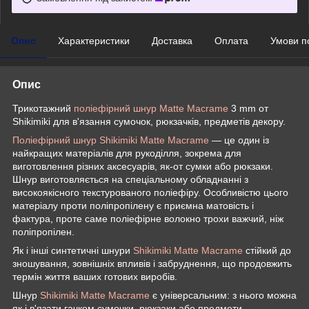
Опис
Характеристики
Доставка
Оплата
Умови п
Опис
Трикотажний
поліефірний шнур Matte Macrame
3 mm от
Shikimiki для в'язання сумочок, рюкзачків, предметів декору.
Поліефірний шнур Shikimiki Matte Macrame
— це один із
найкращих матеріалів для рукоділля, зокрема для
виготовлення різних аксесуарів, як-от сумки або рюкзаки.
Шнур виготовляється на спеціальному обладнанні з
високоякісного текстурованого поліефіру. Особливістю цього
матеріалу проти поліпропілену є приємна матовість і
фактура, проте саме поліефірне волокно трохи важчий, ніж
поліпропілен.
Як і інші синтетичні шнури
Shikimiki Matte Macrame
стійкий до
зношування, зовнішніх впливів і забруднення, що продовжить
термін життя ваших готових виробів.
Шнур
Shikimiki Matte Macrame
є універсальним: з нього можна
як і в'язати гачком сумочки, рюкзаки або предмети