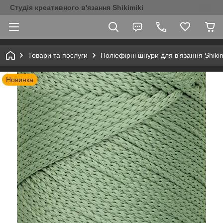
Студія креативного в'язання Shikimiki
Товари та послуги
Поліефірні шнури для в'язання Shikim
Новинка