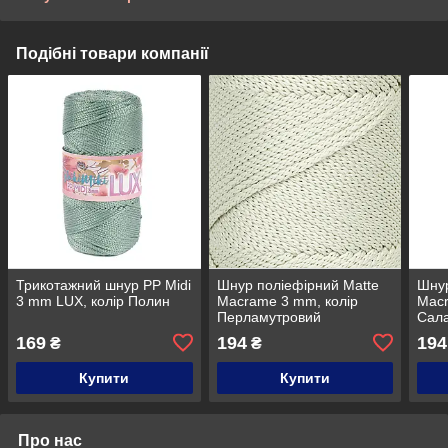
Подібні товари компанії
Трикотажний шнур PP Midi
Шнур поліефірний Matte
Шнур
3 mm LUX, колір Полин
Macrame 3 mm, колір
Macr
Перламутровий
Сал
169
194
194
₴
₴
Купити
Купити
Про нас